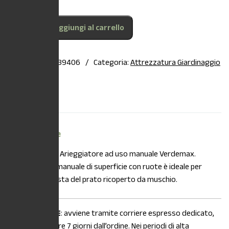
Aggiungi al carrello
COD:
8015358039406
Categoria:
Attrezzatura Giardinaggio
Descrizione
Descrizione
DESCRIZIONE:
Arieggiatore ad uso manuale Verdemax.
L’arieggiatore manuale di superficie con ruote è ideale per
rompere la crosta del prato ricoperto da muschio.
La
SPEDIZIONE
: avviene tramite corriere espresso dedicato,
entro e non oltre 7 giorni dall’ordine. Nei periodi di alta