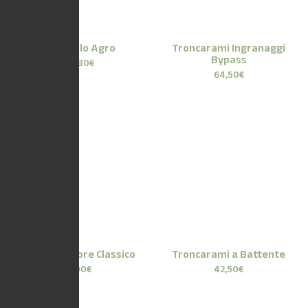
Rastrello Agro
Troncarami Ingranaggi
Bypass
10,80
€
64,50
€
Trapiantatore Classico
Troncarami a Battente
6,00
€
42,50
€