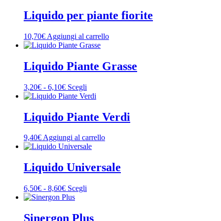
Liquido per piante fiorite
10,70
€
Aggiungi al carrello
Liquido Piante Grasse
Fascia
Questo
3,20
€
-
6,10
€
Scegli
di
prodotto
prezzo:
ha
da
più
Liquido Piante Verdi
3,20€
varianti.
a
Le
9,40
€
Aggiungi al carrello
6,10€
opzioni
possono
essere
Liquido Universale
scelte
nella
pagina
Fascia
Questo
6,50
€
-
8,60
€
Scegli
del
di
prodotto
prodotto
prezzo:
ha
da
più
Sinergon Plus