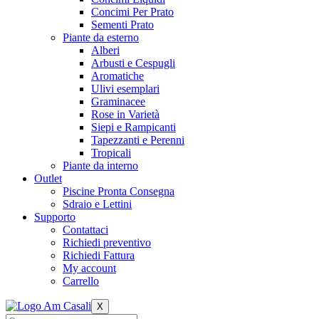
Concimi Per Prato
Sementi Prato
Piante da esterno
Alberi
Arbusti e Cespugli
Aromatiche
Ulivi esemplari
Graminacee
Rose in Varietà
Siepi e Rampicanti
Tapezzanti e Perenni
Tropicali
Piante da interno
Outlet
Piscine Pronta Consegna
Sdraio e Lettini
Supporto
Contattaci
Richiedi preventivo
Richiedi Fattura
My account
Carrello
X