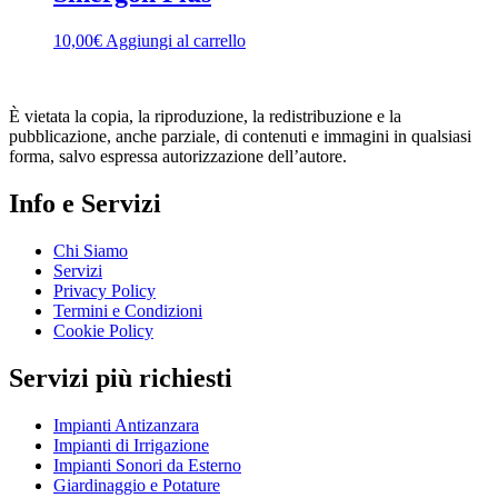
6,50€
varianti.
a
Le
10,00
€
Aggiungi al carrello
8,60€
opzioni
possono
essere
scelte
È vietata la copia, la riproduzione, la redistribuzione e la
nella
pubblicazione, anche parziale, di contenuti e immagini in qualsiasi
pagina
forma, salvo espressa autorizzazione dell’autore.
del
prodotto
Info e Servizi
Chi Siamo
Servizi
Privacy Policy
Termini e Condizioni
Cookie Policy
Servizi più richiesti
Impianti Antizanzara
Impianti di Irrigazione
Impianti Sonori da Esterno
Giardinaggio e Potature