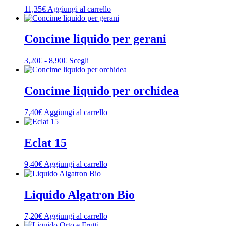
11,35
€
Aggiungi al carrello
Concime liquido per gerani
Fascia
Questo
3,20
€
-
8,90
€
Scegli
di
prodotto
prezzo:
ha
da
più
Concime liquido per orchidea
3,20€
varianti.
a
Le
7,40
€
Aggiungi al carrello
8,90€
opzioni
possono
essere
Eclat 15
scelte
nella
pagina
9,40
€
Aggiungi al carrello
del
prodotto
Liquido Algatron Bio
7,20
€
Aggiungi al carrello