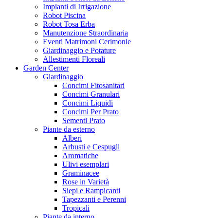
Impianti di Irrigazione
Robot Piscina
Robot Tosa Erba
Manutenzione Straordinaria
Eventi Matrimoni Cerimonie
Giardinaggio e Potature
Allestimenti Floreali
Garden Center
Giardinaggio
Concimi Fitosanitari
Concimi Granulari
Concimi Liquidi
Concimi Per Prato
Sementi Prato
Piante da esterno
Alberi
Arbusti e Cespugli
Aromatiche
Ulivi esemplari
Graminacee
Rose in Varietà
Siepi e Rampicanti
Tapezzanti e Perenni
Tropicali
Piante da interno