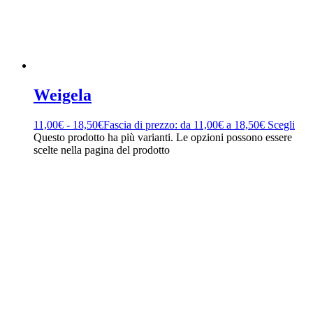
Weigela
11,00
€
-
18,50
€
Fascia di prezzo: da 11,00€ a 18,50€
Scegli
Questo prodotto ha più varianti. Le opzioni possono essere
scelte nella pagina del prodotto