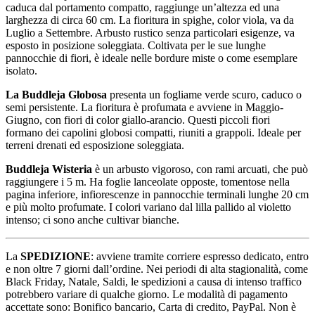
caduca dal portamento compatto, raggiunge un’altezza ed una
larghezza di circa 60 cm. La fioritura in spighe, color viola, va da
Luglio a Settembre. Arbusto rustico senza particolari esigenze, va
esposto in posizione soleggiata. Coltivata per le sue lunghe
pannocchie di fiori, è ideale nelle bordure miste o come esemplare
isolato.
La Buddleja Globosa
presenta un fogliame verde scuro, caduco o
semi persistente. La fioritura è profumata e avviene in Maggio-
Giugno, con fiori di color giallo-arancio. Questi piccoli fiori
formano dei capolini globosi compatti, riuniti a grappoli. Ideale per
terreni drenati ed esposizione soleggiata.
Buddleja Wisteria
è un arbusto vigoroso, con rami arcuati, che può
raggiungere i 5 m. Ha foglie lanceolate opposte, tomentose nella
pagina inferiore, infiorescenze in pannocchie terminali lunghe 20 cm
e più molto profumate. I colori variano dal lilla pallido al violetto
intenso; ci sono anche cultivar bianche.
La
SPEDIZIONE
: avviene tramite corriere espresso dedicato, entro
e non oltre 7 giorni dall’ordine. Nei periodi di alta stagionalità, come
Black Friday, Natale, Saldi, le spedizioni a causa di intenso traffico
potrebbero variare di qualche giorno. Le modalità di pagamento
accettate sono: Bonifico bancario, Carta di credito, PayPal. Non è