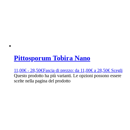
Pittosporum Tobira Nano
11,00
€
-
28,50
€
Fascia di prezzo: da 11,00€ a 28,50€
Scegli
Questo prodotto ha più varianti. Le opzioni possono essere
scelte nella pagina del prodotto