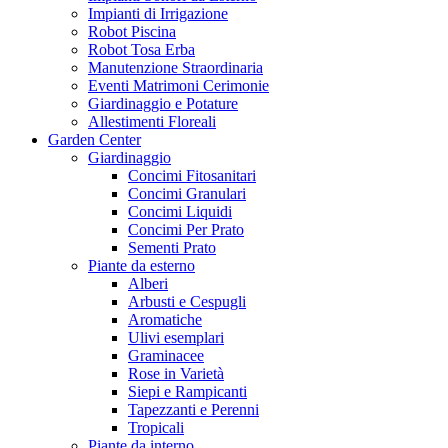
Impianti di Irrigazione
Robot Piscina
Robot Tosa Erba
Manutenzione Straordinaria
Eventi Matrimoni Cerimonie
Giardinaggio e Potature
Allestimenti Floreali
Garden Center
Giardinaggio
Concimi Fitosanitari
Concimi Granulari
Concimi Liquidi
Concimi Per Prato
Sementi Prato
Piante da esterno
Alberi
Arbusti e Cespugli
Aromatiche
Ulivi esemplari
Graminacee
Rose in Varietà
Siepi e Rampicanti
Tapezzanti e Perenni
Tropicali
Piante da interno