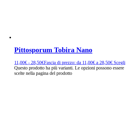
Pittosporum Tobira Nano
11,00
€
-
28,50
€
Fascia di prezzo: da 11,00€ a 28,50€
Scegli
Questo prodotto ha più varianti. Le opzioni possono essere
scelte nella pagina del prodotto