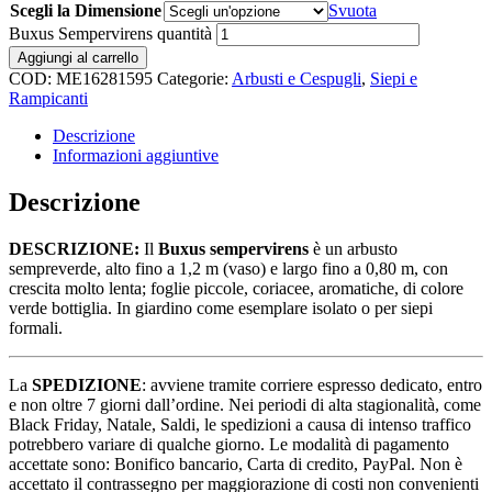
Scegli la Dimensione
Svuota
Buxus Sempervirens quantità
Aggiungi al carrello
COD:
ME16281595
Categorie:
Arbusti e Cespugli
,
Siepi e
Rampicanti
Descrizione
Informazioni aggiuntive
Descrizione
DESCRIZIONE:
Il
Buxus sempervirens
è un arbusto
sempreverde, alto fino a 1,2 m (vaso) e largo fino a 0,80 m, con
crescita molto lenta; foglie piccole, coriacee, aromatiche, di colore
verde bottiglia. In giardino come esemplare isolato o per siepi
formali.
La
SPEDIZIONE
: avviene tramite corriere espresso dedicato, entro
e non oltre 7 giorni dall’ordine. Nei periodi di alta stagionalità, come
Black Friday, Natale, Saldi, le spedizioni a causa di intenso traffico
potrebbero variare di qualche giorno. Le modalità di pagamento
accettate sono: Bonifico bancario, Carta di credito, PayPal. Non è
accettato il contrassegno per maggiorazione di costi non convenienti