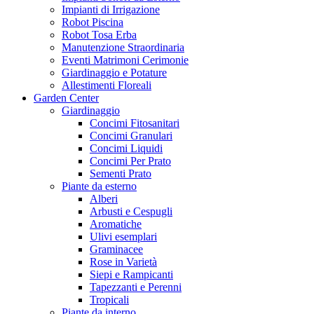
Impianti di Irrigazione
Robot Piscina
Robot Tosa Erba
Manutenzione Straordinaria
Eventi Matrimoni Cerimonie
Giardinaggio e Potature
Allestimenti Floreali
Garden Center
Giardinaggio
Concimi Fitosanitari
Concimi Granulari
Concimi Liquidi
Concimi Per Prato
Sementi Prato
Piante da esterno
Alberi
Arbusti e Cespugli
Aromatiche
Ulivi esemplari
Graminacee
Rose in Varietà
Siepi e Rampicanti
Tapezzanti e Perenni
Tropicali
Piante da interno