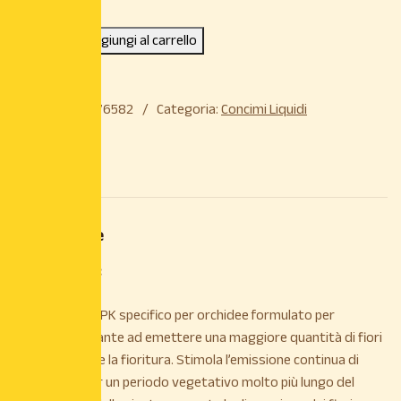
Aggiungi al carrello
COD:
283593976582
Categoria:
Concimi Liquidi
Descrizione
Descrizione
DESCRIZIONE:
È un concime NPK specifico per orchidee formulato per
stimolare le piante ad emettere una maggiore quantità di fiori
e a prolungarne la fioritura. Stimola l’emissione continua di
scapi fiorali per un periodo vegetativo molto più lungo del