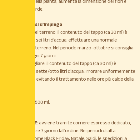
normale ciclo della pianta; aumenta la dimensione dei fiori e
della massa verde.
Modalità e dosi d’impiego
Annaffiatura del terreno: il contenuto del tappo (ca 30 ml) è
sufficiente per sei litri d’acqua; effettuare una normale
irrigazione del terreno. Nel periodo marzo-ottobre si consiglia
1 irrigazione ogni 7 giorni.
Irrorazione fogliare: il contenuto del tappo (ca 30 ml) è
sufficiente per sette/otto litri d’acqua. Irrorare uniformemente
la vegetazione evitando il trattamento nelle ore più calde della
giornata.
Confezione da 500 ml.
La
SPEDIZIONE
: avviene tramite corriere espresso dedicato,
entro e non oltre 7 giorni dall’ordine. Nei periodi di alta
stagionalità, come Black Friday, Natale, Saldi, le spedizioni a