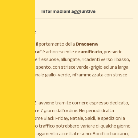
Descrizione
Informazioni aggiuntive
Descrizione
DESCRIZIONE:
Il portamento
della
Dracaena
“
Massangeana
”
è arborescente e
ramificato
, possiede
foglie morbide e flessuose, allungate, ricadenti verso il basso,
di colore verde spento, con strisce verde-grigio ed una larga
fascia longitudinale giallo-verde, inframmezzata con strisce
grigio-verdi.
La
SPEDIZIONE
: avviene tramite corriere espresso dedicato,
entro e non oltre 7 giorni dall’ordine. Nei periodi di alta
stagionalità, come Black Friday, Natale, Saldi, le spedizioni a
causa di intenso traffico potrebbero variare di qualche giorno.
Le modalità di pagamento accettate sono: Bonifico bancario,