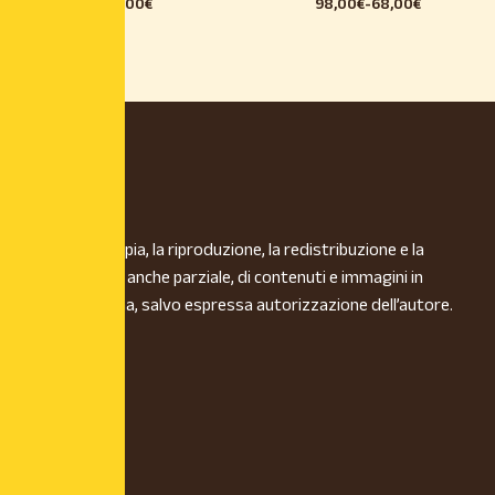
98,00
€
98,00
€
-
68,00
€
È vietata la copia, la riproduzione, la redistribuzione e la
pubblicazione, anche parziale, di contenuti e immagini in
qualsiasi forma, salvo espressa autorizzazione dell’autore.