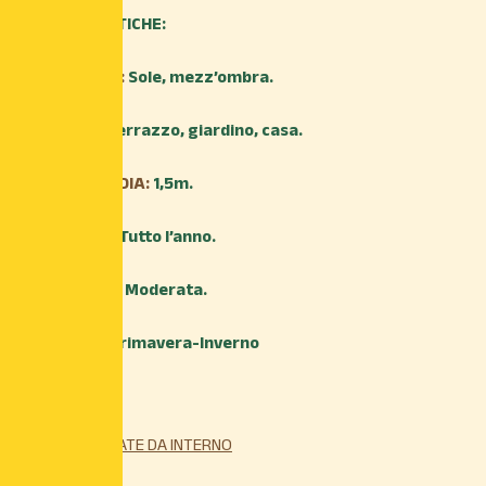
CARATTERISTICHE:
ESPOSIZIONE:
Sole, mezz’ombra.
AMBIENTE:
Terrazzo, giardino, casa.
ALTEZZA MEDIA:
1,5m.
TRAPIANTO:
Tutto l’anno.
IRRIGAZIONE:
Moderata.
FIORITURA:
Primavera-Inverno
Esaurito
Categoria:
PINATE DA INTERNO