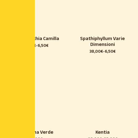
Dieffenbachia Camilla
Spathiphyllum Varie
Dimensioni
19,00
€
-
6,50
€
38,00
€
-
6,50
€
Dracaena Verde
Kentia