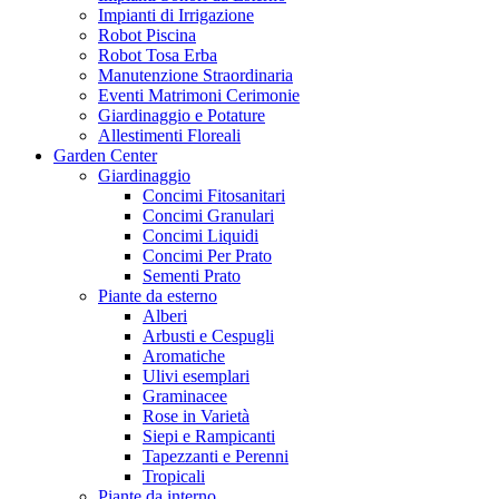
Impianti di Irrigazione
Robot Piscina
Robot Tosa Erba
Manutenzione Straordinaria
Eventi Matrimoni Cerimonie
Giardinaggio e Potature
Allestimenti Floreali
Garden Center
Giardinaggio
Concimi Fitosanitari
Concimi Granulari
Concimi Liquidi
Concimi Per Prato
Sementi Prato
Piante da esterno
Alberi
Arbusti e Cespugli
Aromatiche
Ulivi esemplari
Graminacee
Rose in Varietà
Siepi e Rampicanti
Tapezzanti e Perenni
Tropicali
Piante da interno