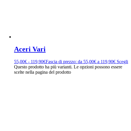
Aceri Vari
55,00
€
-
119,90
€
Fascia di prezzo: da 55,00€ a 119,90€
Scegli
Questo prodotto ha più varianti. Le opzioni possono essere
scelte nella pagina del prodotto