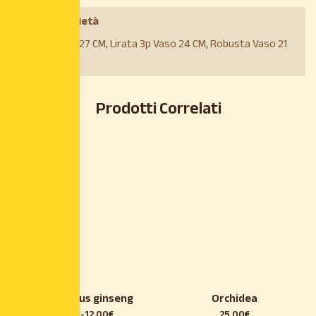
Scegli la Varietà
Exotica Vaso 27 CM, Lirata 3p Vaso 24 CM, Robusta Vaso 21
CM
Prodotti Correlati
Bonsai Ficus ginseng
Orchidea
98,00
€
-
12,00
€
25,00
€