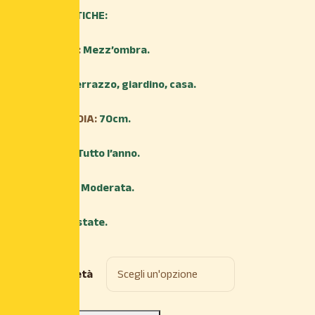
CARATTERISTICHE:
ESPOSIZIONE:
Mezz’ombra.
AMBIENTE:
Terrazzo, giardino, casa.
ALTEZZA MEDIA:
70cm.
TRAPIANTO:
Tutto l’anno.
IRRIGAZIONE:
Moderata.
FIORITURA:
Estate.
Scegli la Varietà