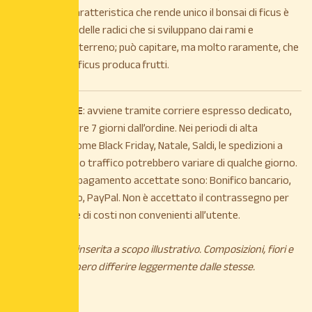
appuntita, la caratteristica che rende unico il bonsai di ficus è
quella di avere delle radici che si sviluppano dai rami e
raggiungono il terreno; può capitare, ma molto raramente, che
questo tipo di ficus produca frutti.
La
SPEDIZIONE
: avviene tramite corriere espresso dedicato,
entro e non oltre 7 giorni dall’ordine. Nei periodi di alta
stagionalità, come Black Friday, Natale, Saldi, le spedizioni a
causa di intenso traffico potrebbero variare di qualche giorno.
Le modalità di pagamento accettate sono: Bonifico bancario,
Carta di credito, PayPal. Non è accettato il contrassegno per
maggiorazione di costi non convenienti all’utente.
*L’immagine è inserita a scopo illustrativo. Composizioni, fiori e
piante potrebbero differire leggermente dalle stesse.