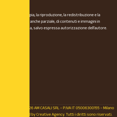
È vietata la copia, la riproduzione, la redistribuzione e la
pubblicazione, anche parziale, di contenuti e immagini in
qualsiasi forma, salvo espressa autorizzazione dell’autore.
© Copyright 2026 AM CASALI SRL – P.IVA IT 05006300155 – Milano
(MI) – Powered by
Creative Agency.
Tutti i diritti sono riservati.