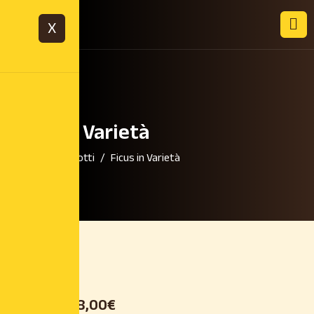
X
Ficus in Varietà
Home
Prodotti
Ficus in Varietà
28,00
€
-
38,00
€