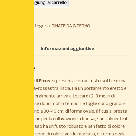
Aggiungi al carrello
COD:
N/A
Categoria:
PINATE DA INTERNO
Descrizione
Informazioni aggiuntive
Descrizione
DESCRIZIONE: Il
Ficus
si presenta con un fusto sottile e una
corteccia grigia-rossastra, liscia. Ha un portamento eretto e
pochi rami. Generalmente arriva a toccare i 2-3 metri di
altezza, anche se dopo molto tempo. Le foglie sono grandi e
lunghe anche fino a 30-40 cm, di forma ovale. Il ficus si presta
molto bene anche per la coltivazione a bonsai, specialmente il
Ficus Retusa, esso ha un fusto robusto e ben fatto di colore
chiaro, le foglie sono di colore verde marcato, di forma ovale