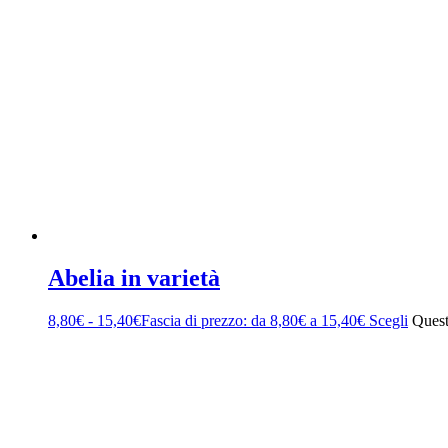
Abelia in varietà
8,80
€
-
15,40
€
Fascia di prezzo: da 8,80€ a 15,40€
Scegli
Quest