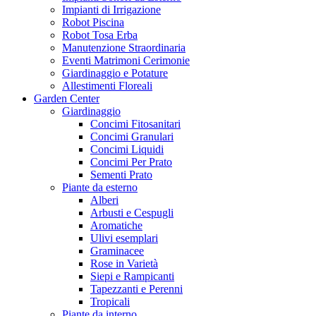
Impianti di Irrigazione
Robot Piscina
Robot Tosa Erba
Manutenzione Straordinaria
Eventi Matrimoni Cerimonie
Giardinaggio e Potature
Allestimenti Floreali
Garden Center
Giardinaggio
Concimi Fitosanitari
Concimi Granulari
Concimi Liquidi
Concimi Per Prato
Sementi Prato
Piante da esterno
Alberi
Arbusti e Cespugli
Aromatiche
Ulivi esemplari
Graminacee
Rose in Varietà
Siepi e Rampicanti
Tapezzanti e Perenni
Tropicali
Piante da interno