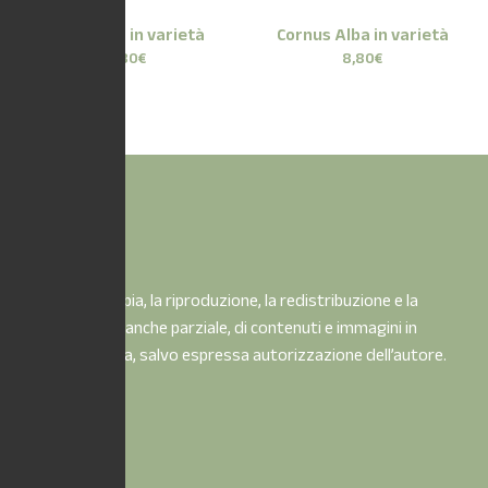
Perovskia in varietà
Cornus Alba in varietà
8,80
€
8,80
€
È vietata la copia, la riproduzione, la redistribuzione e la
pubblicazione, anche parziale, di contenuti e immagini in
qualsiasi forma, salvo espressa autorizzazione dell’autore.