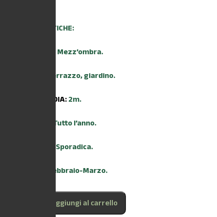
6,60
€
CARATTERISTICHE:
ESPOSIZIONE:
Mezz’ombra.
AMBIENTE:
Terrazzo, giardino.
ALTEZZA MEDIA:
2m.
TRAPIANTO:
Tutto l’anno.
IRRIGAZIONE:
Sporadica.
FIORITURA:
Febbraio-Marzo.
Aggiungi al carrello