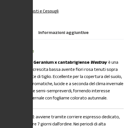
Categoria:
Arbusti e Cespugli
Descrizione
Informazioni aggiuntive
Descrizione
DESCRIZIONE:
Geranium x cantabrigiense
Westray
è una
tappezzante a crescita bassa avente fiori rosa tenuti sopra
foglie profumate di tiglio. Eccellente per la copertura del suolo,
le foglie sono aromatiche, lucide e a seconda del clima invernale
possono essere semi-sempreverdi, fornendo interesse
autunnale e invernale con fogliame colorato autunnale.
La
SPEDIZIONE
: avviene tramite corriere espresso dedicato,
entro e non oltre 7 giorni dall’ordine. Nei periodi di alta