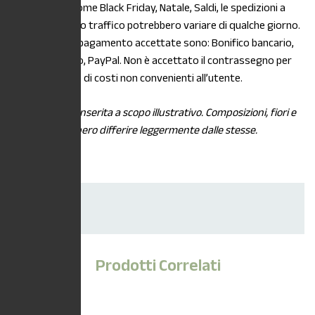
stagionalità, come Black Friday, Natale, Saldi, le spedizioni a
causa di intenso traffico potrebbero variare di qualche giorno.
Le modalità di pagamento accettate sono: Bonifico bancario,
Carta di credito, PayPal. Non è accettato il contrassegno per
maggiorazione di costi non convenienti all’utente.
*L’immagine è inserita a scopo illustrativo. Composizioni, fiori e
piante potrebbero differire leggermente dalle stesse.
Dimensioni
Vaso 15cm
Prodotti Correlati