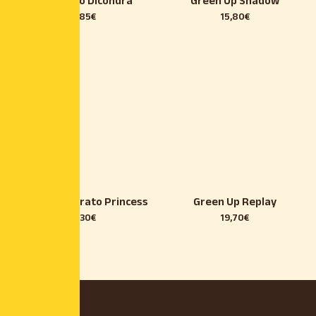
Almaprato Dicondra
Green Up Shadow
14,85
€
15,80
€
Almaprato Prato Princess
Green Up Replay
34,30
€
19,70
€