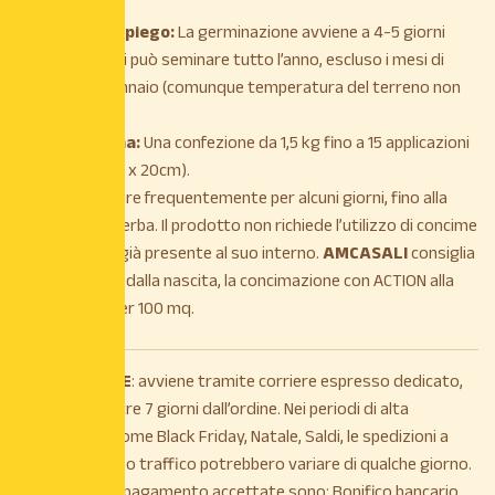
Modalità d’impiego:
La germinazione avviene a 4-5 giorni
dalla semina. Si può seminare tutto l’anno, escluso i mesi di
Dicembre e Gennaio (comunque temperatura del terreno non
inferiore a 10°).
Dose di semina:
Una confezione da 1,5 kg fino a 15 applicazioni
(macchie 20cm x 20cm).
Consigli:
Irrigare frequentemente per alcuni giorni, fino alla
comparsa dell’erba. Il prodotto non richiede l’utilizzo di concime
starter, che è già presente al suo interno.
AMCASALI
consiglia
dopo 20 giorni dalla nascita, la concimazione con ACTION alla
dose di 4 Kg per 100 mq.
La
SPEDIZIONE
: avviene tramite corriere espresso dedicato,
entro e non oltre 7 giorni dall’ordine. Nei periodi di alta
stagionalità, come Black Friday, Natale, Saldi, le spedizioni a
causa di intenso traffico potrebbero variare di qualche giorno.
Le modalità di pagamento accettate sono: Bonifico bancario,