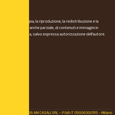
È vietata la copia, la riproduzione, la redistribuzione e la
pubblicazione, anche parziale, di contenuti e immagini in
qualsiasi forma, salvo espressa autorizzazione dell’autore.
© Copyright 2026 AM CASALI SRL – P.IVA IT 05006300155 – Milano