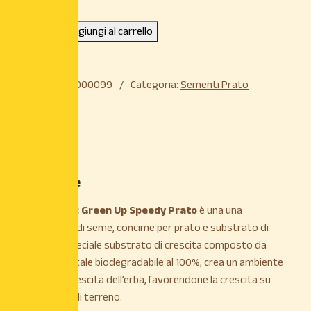
Aggiungi al carrello
COD:
8023647000099
Categoria:
Sementi Prato
Descrizione
Descrizione
DESCRIZIONE: Green Up Speedy Prato
è una una
combinazione di seme, concime per prato e substrato di
crescita. Lo speciale substrato di crescita composto da
cellulosa vegetale biodegradabile al 100%, crea un ambiente
ideale per la crescita dell’erba, favorendone la crescita su
qualsiasi tipo di terreno.