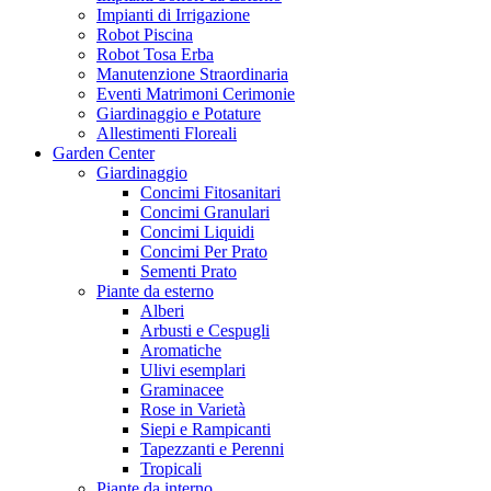
Impianti di Irrigazione
Robot Piscina
Robot Tosa Erba
Manutenzione Straordinaria
Eventi Matrimoni Cerimonie
Giardinaggio e Potature
Allestimenti Floreali
Garden Center
Giardinaggio
Concimi Fitosanitari
Concimi Granulari
Concimi Liquidi
Concimi Per Prato
Sementi Prato
Piante da esterno
Alberi
Arbusti e Cespugli
Aromatiche
Ulivi esemplari
Graminacee
Rose in Varietà
Siepi e Rampicanti
Tapezzanti e Perenni
Tropicali
Piante da interno