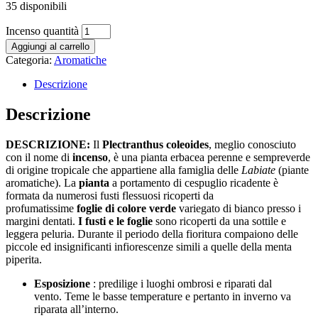
35 disponibili
Incenso quantità
Aggiungi al carrello
Categoria:
Aromatiche
Descrizione
Descrizione
DESCRIZIONE:
Il
Plectranthus coleoides
, meglio conosciuto
con il nome di
incenso
, è una pianta erbacea perenne e sempreverde
di origine tropicale che appartiene alla famiglia delle
Labiate
(piante
aromatiche). La
pianta
a portamento di cespuglio ricadente è
formata da numerosi fusti flessuosi ricoperti da
profumatissime
foglie di colore verde
variegato di bianco presso i
margini dentati.
I fusti e le foglie
sono ricoperti da una sottile e
leggera peluria. Durante il periodo della fioritura compaiono delle
piccole ed insignificanti infiorescenze simili a quelle della menta
piperita.
Esposizione
: predilige i luoghi ombrosi e riparati dal
vento. Teme le basse temperature e pertanto in inverno va
riparata all’interno.