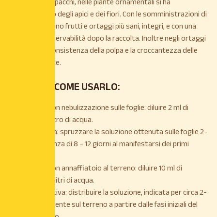
maculature e spacchi, nelle piante ornamentali si ha
l’appassimento degli apici e dei fiori. Con le somministrazioni di
CALCIO si avranno frutti e ortaggi più sani, integri, e con una
maggiore conservabilità dopo la raccolta. Inoltre negli ortaggi
si migliora la consistenza della polpa e la croccantezza delle
foglie di insalate.
QUANDO E COME USARLO:
Applicazione con nebulizzazione sulle foglie: diluire 2 ml di
prodotto in 1 litro di acqua.
Azione curativa: spruzzare la soluzione ottenuta sulle foglie 2-
3 volte a distanza di 8 – 12 giorni al manifestarsi dei primi
sintomi.
Applicazione con annaffiatoio al terreno: diluire 10 ml di
prodotto in 10 litri di acqua.
Azione preventiva: distribuire la soluzione, indicata per circa 2-
3 mq, direttamente sul terreno a partire dalle fasi iniziali del
ciclo vegetativo.