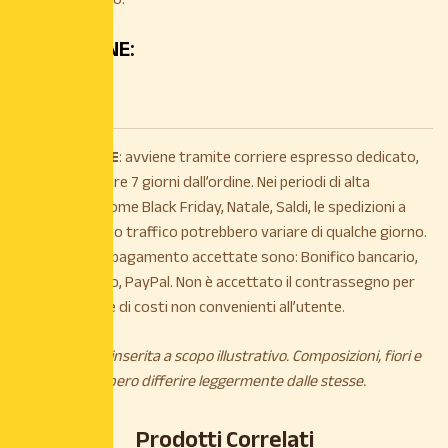
CONFEZIONE:
Flacone 100 ml.
La
SPEDIZIONE
: avviene tramite corriere espresso dedicato,
entro e non oltre 7 giorni dall’ordine. Nei periodi di alta
stagionalità, come Black Friday, Natale, Saldi, le spedizioni a
causa di intenso traffico potrebbero variare di qualche giorno.
Le modalità di pagamento accettate sono: Bonifico bancario,
Carta di credito, PayPal. Non è accettato il contrassegno per
maggiorazione di costi non convenienti all’utente.
*L’immagine è inserita a scopo illustrativo. Composizioni, fiori e
piante potrebbero differire leggermente dalle stesse.
Prodotti Correlati