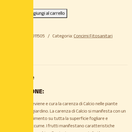
Aggiungi al carrello
COD:
8022963011505
Categoria:
Concimi Fitosanitari
Descrizione
Descrizione
DESCRIZIONE:
Il formulato previene e cura la carenza di Calcio nelle piante
dell’orto e del giardino. La carenza di Calcio si manifesta con un
generale ingiallimento su tutta la superficie fogliare e
successivo seccume. I frutti manifestano caratteristiche