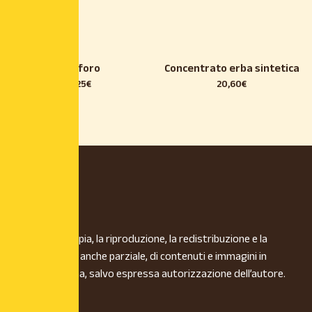
Fosforo
Concentrato erba sintetica
7,25
€
20,60
€
È vietata la copia, la riproduzione, la redistribuzione e la
pubblicazione, anche parziale, di contenuti e immagini in
qualsiasi forma, salvo espressa autorizzazione dell’autore.