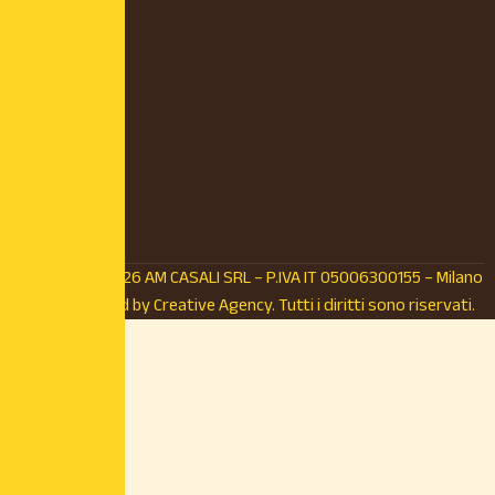
© Copyright 2026 AM CASALI SRL – P.IVA IT 05006300155 – Milano
(MI) – Powered by
Creative Agency.
Tutti i diritti sono riservati.