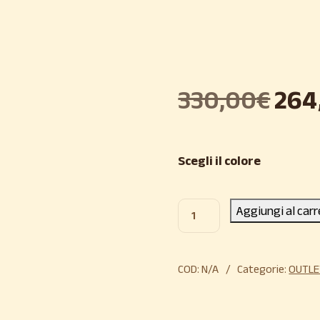
330,00
€
264
Scegli il colore
Aggiungi al carr
COD:
N/A
Categorie:
OUTLE