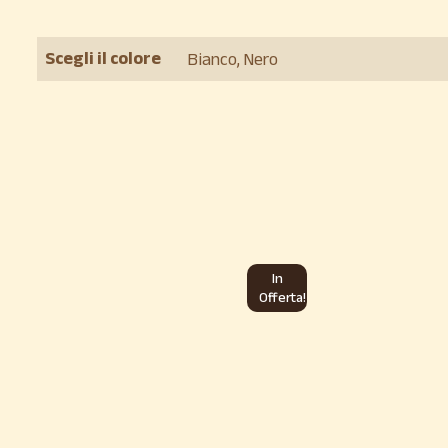
Scegli il colore
Bianco, Nero
In
Offerta!