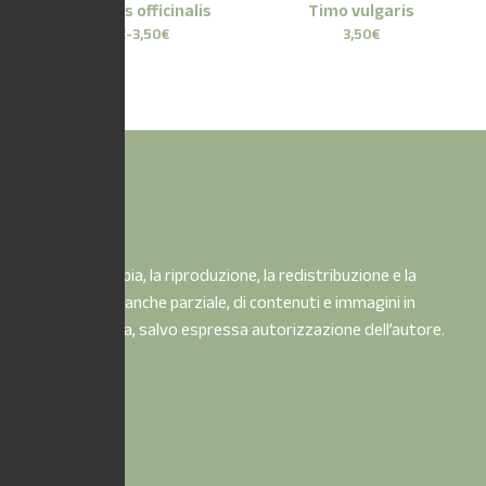
Rosmarinus officinalis
Timo vulgaris
14,50
€
-
3,50
€
3,50
€
È vietata la copia, la riproduzione, la redistribuzione e la
pubblicazione, anche parziale, di contenuti e immagini in
qualsiasi forma, salvo espressa autorizzazione dell’autore.