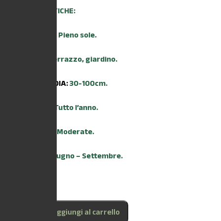
CARATTERISTICHE:
ESPOSIZIONE:
Pieno sole.
AMBIENTE:
Terrazzo, giardino.
ALTEZZA MEDIA:
30-100cm.
TRAPIANTO:
Tutto l’anno.
IRRIGAZIONE:
Moderate.
FIORITURA:
Giugno – Settembre.
45 disponibili
Aggiungi al carrello