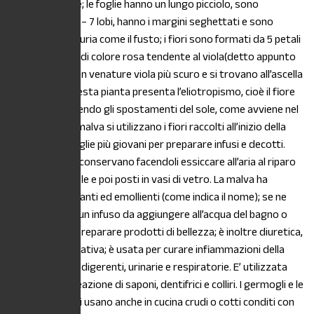
radice a fittone; le foglie hanno un lungo picciolo, sono
costituite da 5 – 7 lobi, hanno i margini seghettati e sono
ricoperte di peluria come il fusto; i fiori sono formati da 5 petali
bilobati e sono di colore rosa tendente al viola(detto appunto
color malva) con venature viola più scuro e si trovano all’ascella
della foglia. Questa pianta presenta l’eliotropismo, cioè il fiore
si muove seguendo gli spostamenti del sole, come avviene nel
girasole. Della malva si utilizzano i fiori raccolti all’inizio della
fioritura e le foglie più giovani per preparare infusi e decotti.
Foglie e fiori si conservano facendoli essiccare all’aria al riparo
dai raggi del sole e poi posti in vasi di vetro. La malva ha
proprietà idratanti ed emollienti (come indica il nome); se ne
può preparare un infuso da aggiungere all’acqua del bagno o
utilizzarla per preparare prodotti di bellezza; è inoltre diuretica,
lassativa e sedativa; è usata per curare infiammazioni della
bocca, delle vie digerenti, urinarie e respiratorie. E’ utilizzata
anche per la creazione di saponi, dentifrici e colliri. I germogli e le
foglie giovani si usano anche in cucina crudi o cotti conditi con