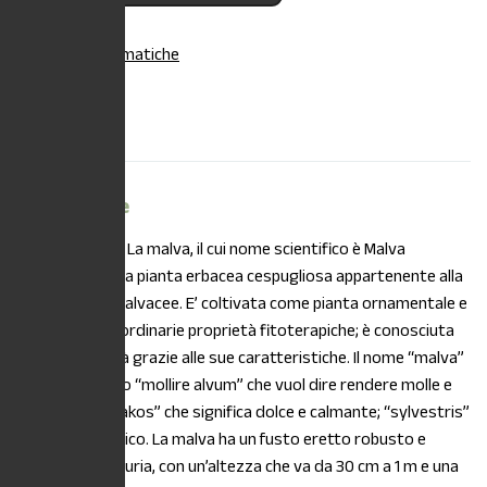
Categoria:
Aromatiche
Descrizione
Descrizione
DESCRIZIONE:
La malva, il cui nome scientifico è Malva
sylvestris, è una pianta erbacea cespugliosa appartenente alla
famiglia delle Malvacee. E’ coltivata come pianta ornamentale e
per le sue straordinarie proprietà fitoterapiche; è conosciuta
fin dall’antichità grazie alle sue caratteristiche. Il nome “malva”
deriva dal latino “mollire alvum” che vuol dire rendere molle e
dal greco “malakos” che significa dolce e calmante; “sylvestris”
significa selvatico. La malva ha un fusto eretto robusto e
ricoperto di peluria, con un’altezza che va da 30 cm a 1 m e una