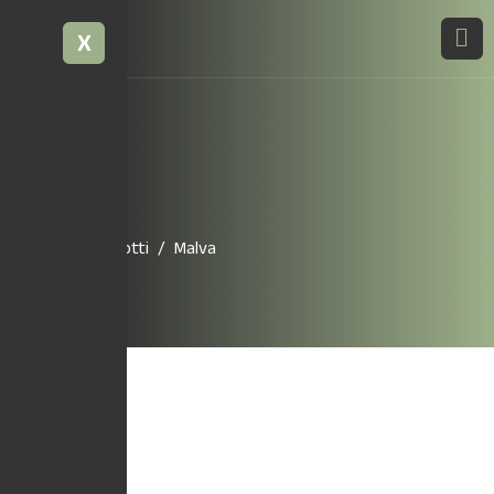
X
Malva
Home
Prodotti
Malva
4,50
€