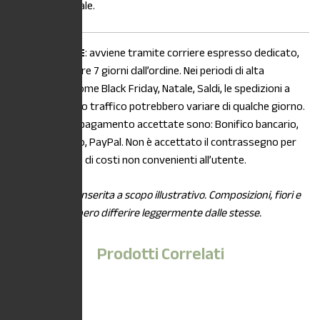
olio, limone e sale.
La
SPEDIZIONE
: avviene tramite corriere espresso dedicato,
entro e non oltre 7 giorni dall’ordine. Nei periodi di alta
stagionalità, come Black Friday, Natale, Saldi, le spedizioni a
causa di intenso traffico potrebbero variare di qualche giorno.
Le modalità di pagamento accettate sono: Bonifico bancario,
Carta di credito, PayPal. Non è accettato il contrassegno per
maggiorazione di costi non convenienti all’utente.
*L’immagine è inserita a scopo illustrativo. Composizioni, fiori e
piante potrebbero differire leggermente dalle stesse.
Prodotti Correlati