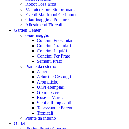
Robot Tosa Erba
Manutenzione Straordinaria
Eventi Matrimoni Cerimonie
Giardinaggio e Potature
Allestimenti Floreali
Garden Center
Giardinaggio
Concimi Fitosanitari
Concimi Granulari
Concimi Liquidi
Concimi Per Prato
Sementi Prato
Piante da esterno
Alberi
Arbusti e Cespugli
Aromatiche
Ulivi esemplari
Graminacee
Rose in Varietà
Siepi e Rampicanti
Tapezzanti e Perenni
Tropicali
Piante da interno
Outlet
Piscine Pronta Consegna