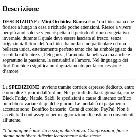
Descrizione
DESCRIZIONE: Mini Orchidea Bianca è
un’ orchidea nana che
fiorisce a lungo in casa e richiede poche attenzioni. Riesce a vivere
per più anni solo se viene rispettato il periodo di riposo vegetativo
invernale, durante il quale deve essere lasciata al fresco, senza
irrigazioni
.
Il fiore dell’orchidea ha un fascino particolare ed una
bellezza unica, esteticamente perfetto tanto che ha simboleggiato da
secoli la raffinatezza, l’eleganza, l’armonia, la bellezza ma anche e
soprattutto la passione, la sensualità e l’amore. Nel linguaggio dei
fiori l’orchidea significa un ringraziamento per la concessione
d’amore.
La
SPEDIZIONE
: avviene tramite corriere espresso dedicato, entro
e non oltre 7 giorni dall’ordine. Nei periodi di alta stagionalità, come
Black Friday, Natale, Saldi, le spedizioni a causa di intenso traffico
potrebbero variare di qualche giorno. Le modalità di pagamento
accettate sono: Bonifico bancario, Carta di credito, PayPal. Non è
accettato il contrassegno per maggiorazione di costi non convenienti
all’utente.
*L’immagine è inserita a scopo illustrativo. Composizioni, fiori e
piante potrebbero differire leggermente dalle stesse.