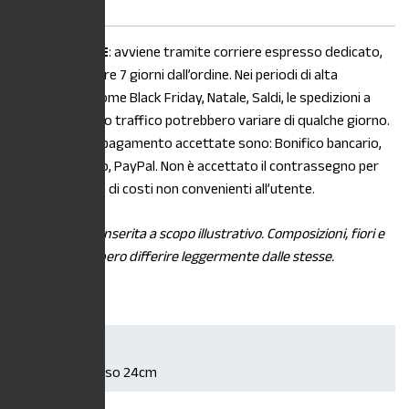
La
SPEDIZIONE
: avviene tramite corriere espresso dedicato,
entro e non oltre 7 giorni dall’ordine. Nei periodi di alta
stagionalità, come Black Friday, Natale, Saldi, le spedizioni a
causa di intenso traffico potrebbero variare di qualche giorno.
Le modalità di pagamento accettate sono: Bonifico bancario,
Carta di credito, PayPal. Non è accettato il contrassegno per
maggiorazione di costi non convenienti all’utente.
*L’immagine è inserita a scopo illustrativo. Composizioni, fiori e
piante potrebbero differire leggermente dalle stesse.
Dimensioni
Vaso 18cm, Vaso 24cm