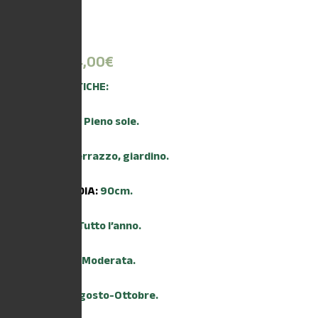
12,00
€
-
24,00
€
CARATTERISTICHE:
ESPOSIZIONE:
Pieno sole.
AMBIENTE:
Terrazzo, giardino.
ALTEZZA MEDIA:
90cm.
TRAPIANTO:
Tutto l’anno.
IRRIGAZIONE:
Moderata.
FIORITURA:
Agosto-Ottobre.