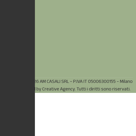
© Copyright 2026 AM CASALI SRL – P.IVA IT 05006300155 – Milano
(MI) – Powered by
Creative Agency.
Tutti i diritti sono riservati.