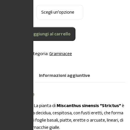
Dimensioni
Aggiungi al carrello
COD:
N/A
Categoria:
Graminacee
Descrizione
Informazioni aggiuntive
Descrizione
DESCRIZIONE:
La pianta di
Miscanthus sinensis “Strictus”
è
una graminacea decidua, cespitosa, con fusti eretti, che forma
cuscini erbosi di foglie basali, piatte, erette o arcuate, lineari, di
colore verde a macchie gialle.