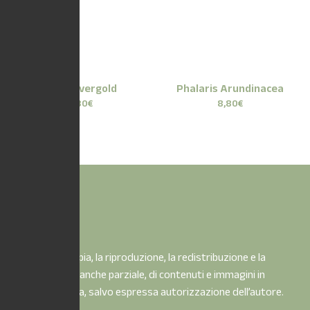
Carex Evergold
Phalaris Arundinacea
8,80
€
8,80
€
È vietata la copia, la riproduzione, la redistribuzione e la
pubblicazione, anche parziale, di contenuti e immagini in
qualsiasi forma, salvo espressa autorizzazione dell’autore.