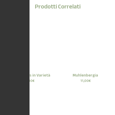
Prodotti Correlati
Agapanthus in Varietà
Muhlenbergia
8,80
€
11,00
€