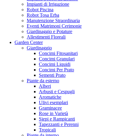
Impianti di Irrigazione
Robot Piscina
Robot Tosa Erba
Manutenzione Straordinaria
Eventi Matrimoni Cerimonie
Giardinaggio e Potature
Allestimenti Floreali
Garden Center
Giardinaggio
Concimi Fitosanitari
Concimi Granulari
Concimi Liquidi
Concimi Per Prato
Sementi Prato
Piante da esterno
Alberi
Arbusti e Cespugli
Aromatiche
Ulivi esemplari
Graminacee
Rose in Varietà
Siepi e Rampicanti
Tapezzanti e Perenni
Tropicali
Piante da interno