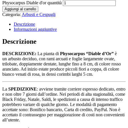
Physocarpus Diable d'or quantità
Aggiungi al carrello
Categoria:
Arbusti e Cespugli
Descrizione
Informazioni aggiuntive
Descrizione
DESCRIZIONE:
La pianta di
Physocarpus “Diable d’Or”
è
un arbusto deciduo, con rami arcuati e foglie largamente ovate,
trilobate, doppiamente dentate, lunghe fino a 8 cm, di colore rosso
aranciato. Ad inizio estate produce piccoli fiori a coppa, di colore
bianco venati di rosa, in densi corimbi larghi 5 cm.
La
SPEDIZIONE
: avviene tramite corriere espresso dedicato, entro
e non oltre 7 giorni dall’ordine. Nei periodi di alta stagionalità, come
Black Friday, Natale, Saldi, le spedizioni a causa di intenso traffico
potrebbero variare di qualche giorno. Le modalità di pagamento
accettate sono: Bonifico bancario, Carta di credito, PayPal. Non è
accettato il contrassegno per maggiorazione di costi non convenienti
all’utente.