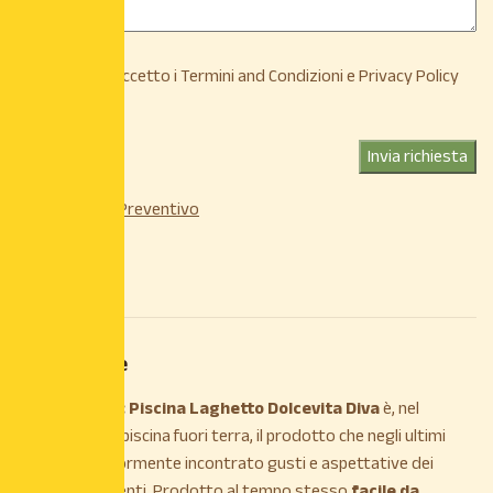
Ho letto e accetto i
Termini and Condizioni
e
Privacy Policy
Invia richiesta
Categoria:
Su Preventivo
Descrizione
Descrizione
DESCRIZIONE:
Piscina Laghetto Dolcevita Diva
è, nel
mercato della piscina fuori terra, il prodotto che negli ultimi
anni ha maggiormente incontrato gusti e aspettative dei
clienti più esigenti. Prodotto al tempo stesso
facile da