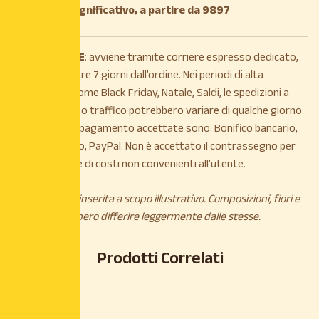
*il prezzo è significativo, a partire da 9897
La
SPEDIZIONE
: avviene tramite corriere espresso dedicato,
entro e non oltre 7 giorni dall’ordine. Nei periodi di alta
stagionalità, come Black Friday, Natale, Saldi, le spedizioni a
causa di intenso traffico potrebbero variare di qualche giorno.
Le modalità di pagamento accettate sono: Bonifico bancario,
Carta di credito, PayPal. Non è accettato il contrassegno per
maggiorazione di costi non convenienti all’utente.
*L’immagine è inserita a scopo illustrativo. Composizioni, fiori e
piante potrebbero differire leggermente dalle stesse.
Prodotti Correlati