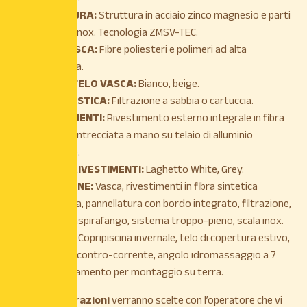
STRUTTURA:
Struttura in acciaio zinco magnesio e parti
in acciaio Inox. Tecnologia ZMSV-TEC.
TELO VASCA:
Fibre poliesteri e polimeri ad alta
resistenza.
COLORI TELO VASCA:
Bianco, beige.
IMPIANTISTICA:
Filtrazione a sabbia o cartuccia.
RIVESTIMENTI:
Rivestimento esterno integrale in fibra
sintetica intrecciata a mano su telaio di alluminio
verniciato.
COLORI RIVESTIMENTI:
Laghetto White, Grey.
DOTAZIONE:
Vasca, rivestimenti in fibra sintetica
intrecciata, pannellatura con bordo integrato, filtrazione,
luce LED, aspirafango, sistema troppo-pieno, scala inox.
OPZIONI:
Copripiscina invernale, telo di copertura estivo,
kit nuoto contro-corrente, angolo idromassaggio a 7
getti, basamento per montaggio su terra.
Misure
e C
olorazioni
verranno scelte con l’operatore che vi