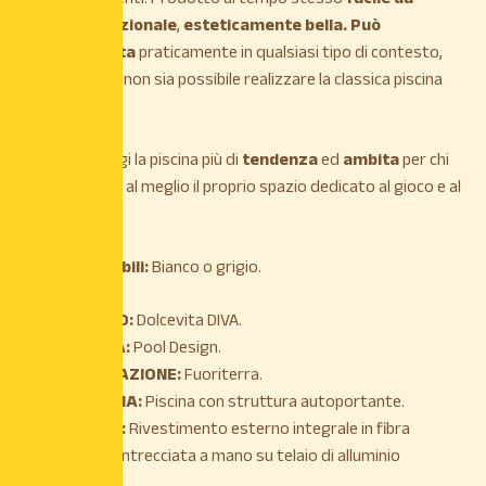
montare
,
funzionale
,
esteticamente bella. Può
essere
inserita
praticamente in qualsiasi tipo di contesto,
anche laddove non sia possibile realizzare la classica piscina
interrata.
Dolcevita è oggi la piscina più di
tendenza
ed
ambita
per chi
vuole arredare al meglio il proprio spazio dedicato al gioco e al
relax familiare.
Colori disponibili:
Bianco o grigio.
MODELLO:
Dolcevita DIVA.
FAMIGLIA:
Pool Design.
INSTALLAZIONE:
Fuoriterra.
TIPOLOGIA:
Piscina con struttura autoportante.
FINITURE:
Rivestimento esterno integrale in fibra
sintetica intrecciata a mano su telaio di alluminio
verniciato.