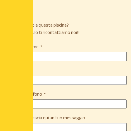
Sei interessato a questa piscina?
Compila il modulo ti ricontattiamo noi!!
Nome e Cognome
Email
Numero di Telefono
Se lo desideri lascia qui un tuo messaggio