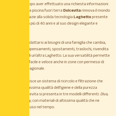
ricontatterà dopo aver effettuato una richiesta informazioni
sul prodotto. La piscina fuori terra
Dolcevita
rinnova il mondo
delle piscine grazie alla solida tecnologia
Laghetto
presente
sul mercato da più di 40 anni e al suo design elegante e
innovativo.
Dolcevita
sa adattarsi ai bisogni di una famiglia che cambia,
consentendo ripensamenti, spostamenti, traslochi, rivendita
per l’acquisto di un’altra Laghetto. La sua versatilità permette
un montaggio facile e veloce anche in zone con permessi di
utilizzo solo stagionale.
Dolcevita
fornisce un sistema di ricircolo e filtrazione che
consente la massima qualità dell’igiene e della purezza
dell’acqua. Dolcevita si presenta in tre modelli differenti:
Diva,
Rattan e Woody
, con materiali di altissima qualità che ne
garantiscono l’uso nel tempo.