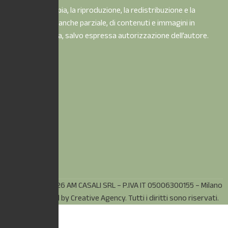
È vietata la copia, la riproduzione, la redistribuzione e la
pubblicazione, anche parziale, di contenuti e immagini in
qualsiasi forma, salvo espressa autorizzazione dell’autore.
© Copyright 2026 AM CASALI SRL – P.IVA IT 05006300155 – Milano
(MI) – Powered by
Creative Agency.
Tutti i diritti sono riservati.