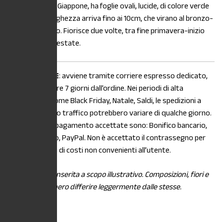
di Cina, Corea e Giappone, ha foglie ovali, lucide, di colore verde
scuro, la cui lunghezza arriva fino ai 10cm, che virano al bronzo-
rosso in inverno. Fiorisce due volte, tra fine primavera-inizio
estate e a fine estate.
La
SPEDIZIONE
: avviene tramite corriere espresso dedicato,
entro e non oltre 7 giorni dall’ordine. Nei periodi di alta
stagionalità, come Black Friday, Natale, Saldi, le spedizioni a
causa di intenso traffico potrebbero variare di qualche giorno.
Le modalità di pagamento accettate sono: Bonifico bancario,
Carta di credito, PayPal. Non è accettato il contrassegno per
maggiorazione di costi non convenienti all’utente.
*L’immagine è inserita a scopo illustrativo. Composizioni, fiori e
piante potrebbero differire leggermente dalle stesse.