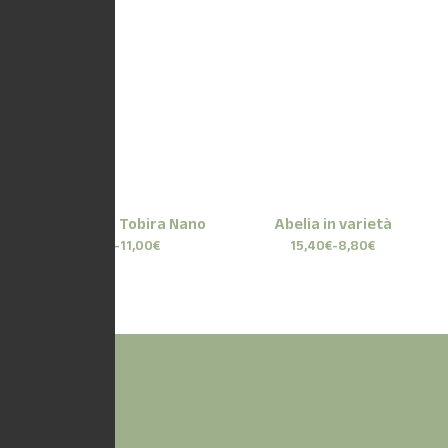
Pittosporum Tobira Nano
Abelia in varietà
28,50
€
-
11,00
€
15,40
€
-
8,80
€