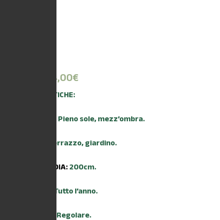
12,00
€
-
24,00
€
CARATTERISTICHE:
ESPOSIZIONE:
Pieno sole, mezz’ombra.
AMBIENTE:
Terrazzo, giardino.
ALTEZZA MEDIA:
200cm.
TRAPIANTO:
Tutto l’anno.
IRRIGAZIONE:
Regolare.