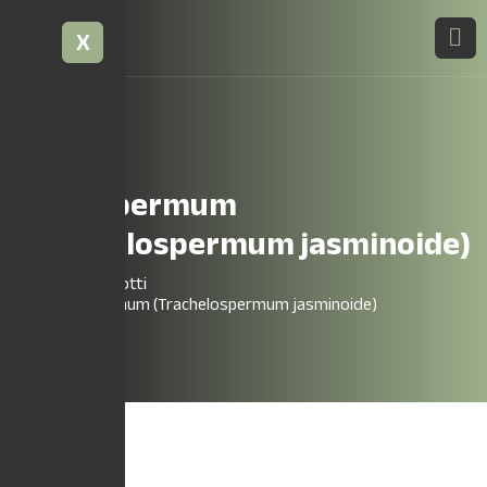
X
Rincospermum
(Trachelospermum jasminoide)
Home
Prodotti
Rincospermum (Trachelospermum jasminoide)