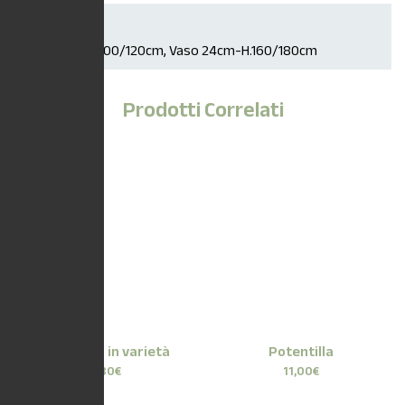
Dimensioni
Vaso 18cm-H100/120cm, Vaso 24cm-H.160/180cm
Prodotti Correlati
Perovskia in varietà
Potentilla
8,80
€
11,00
€