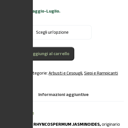
FIORITURA:
Maggio-Luglio.
Dimensioni
Aggiungi al carrello
COD:
N/A
Categorie:
Arbusti e Cespugli
,
Siepi e Rampicanti
Descrizione
Informazioni aggiuntive
Descrizione
DESCRIZIONE: RHYNCOSPERMUM JASMINOIDES,
originario