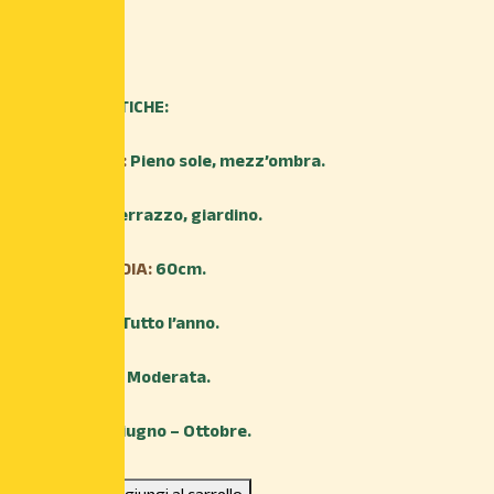
8,80
€
CARATTERISTICHE:
ESPOSIZIONE:
Pieno sole, mezz’ombra.
AMBIENTE:
Terrazzo, giardino.
ALTEZZA MEDIA:
60cm.
TRAPIANTO:
Tutto l’anno.
IRRIGAZIONE:
Moderata.
FIORITURA:
Giugno – Ottobre.