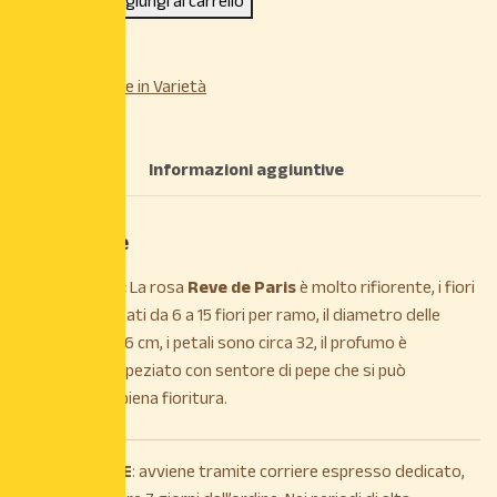
Aggiungi al carrello
Categoria:
Rose in Varietà
Descrizione
Informazioni aggiuntive
Descrizione
DESCRIZIONE:
La rosa
Reve de Paris
è molto rifiorente, i fiori
sono raggruppati da 6 a 15 fiori per ramo, il diametro delle
corolle misura 6 cm, i petali sono circa 32, il profumo è
leggermente speziato con sentore di pepe che si può
apprezzare in piena fioritura.
La
SPEDIZIONE
: avviene tramite corriere espresso dedicato,