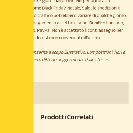
entro e non oltre 7 giorni dall’ordine. Nei periodi di alta
stagionalità, come Black Friday, Natale, Saldi, le spedizioni a
causa di intenso traffico potrebbero variare di qualche giorno.
Le modalità di pagamento accettate sono: Bonifico bancario,
Carta di credito, PayPal. Non è accettato il contrassegno per
maggiorazione di costi non convenienti all’utente.
*L’immagine è inserita a scopo illustrativo. Composizioni, fiori e
piante potrebbero differire leggermente dalle stesse.
Dimensioni
Vaso 18cm
Prodotti Correlati