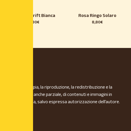
Rosa Ice Drift Bianca
Rosa Ringo Solaro
8,80
€
8,80
€
È vietata la copia, la riproduzione, la redistribuzione e la
pubblicazione, anche parziale, di contenuti e immagini in
qualsiasi forma, salvo espressa autorizzazione dell’autore.