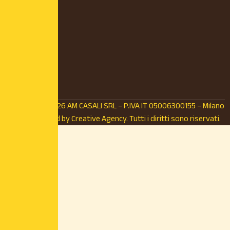
© Copyright 2026 AM CASALI SRL – P.IVA IT 05006300155 – Milano
(MI) – Powered by
Creative Agency.
Tutti i diritti sono riservati.