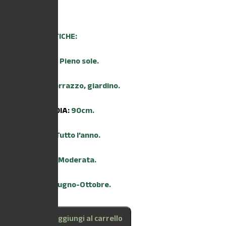
8,80
€
CARATTERISTICHE:
ESPOSIZIONE:
Pieno sole.
AMBIENTE:
Terrazzo, giardino.
ALTEZZA MEDIA:
90cm.
TRAPIANTO:
Tutto l’anno.
IRRIGAZIONE:
Moderata.
FIORITURA:
Giugno-Ottobre.
Aggiungi al carrello