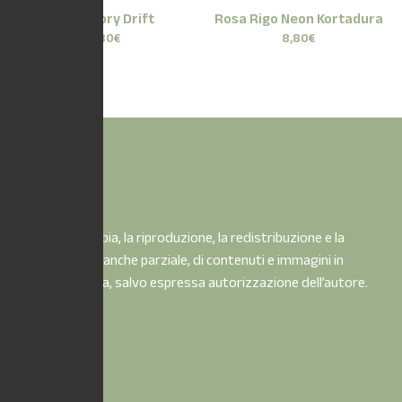
Rosa Ivory Drift
Rosa Rigo Neon Kortadura
8,80
€
8,80
€
È vietata la copia, la riproduzione, la redistribuzione e la
pubblicazione, anche parziale, di contenuti e immagini in
qualsiasi forma, salvo espressa autorizzazione dell’autore.