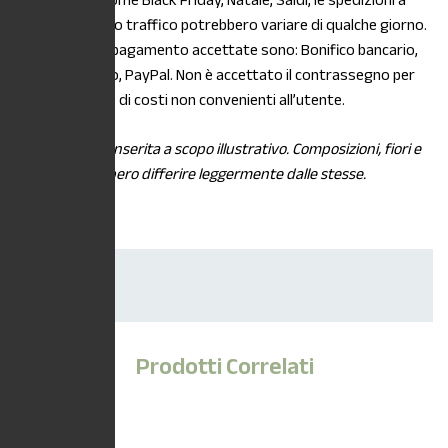
stagionalità, come Black Friday, Natale, Saldi, le spedizioni a
causa di intenso traffico potrebbero variare di qualche giorno.
Le modalità di pagamento accettate sono: Bonifico bancario,
Carta di credito, PayPal. Non è accettato il contrassegno per
maggiorazione di costi non convenienti all’utente.
*L’immagine è inserita a scopo illustrativo. Composizioni, fiori e
piante potrebbero differire leggermente dalle stesse.
Dimensioni
Vaso 18cm
Prodotti Correlati