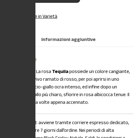
Categoria:
Rose in Varietà
Descrizione
Informazioni aggiuntive
Descrizione
DESCRIZIONE:
La rosa
Tequila
possiede un colore cangiante,
nasce arancio vivo ramato di rosso, per poi aprirsi in uno
stupendo arancio-giallo ocra intenso, ed infine dopo un
passaggio a giallo più chiaro, sfiorire in rosa albicocca tenue. Il
suo profumo è a volte appena accennato.
La
SPEDIZIONE
: avviene tramite corriere espresso dedicato,
entro e non oltre 7 giorni dall’ordine. Nei periodi di alta