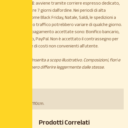
La
SPEDIZIONE
: avviene tramite corriere espresso dedicato,
entro e non oltre 7 giorni dall’ordine. Nei periodi di alta
stagionalità, come Black Friday, Natale, Saldi, le spedizioni a
causa di intenso traffico potrebbero variare di qualche giorno.
Le modalità di pagamento accettate sono: Bonifico bancario,
Carta di credito, PayPal. Non è accettato il contrassegno per
maggiorazione di costi non convenienti all’utente.
*L’immagine è inserita a scopo illustrativo. Composizioni, fiori e
piante potrebbero differire leggermente dalle stesse.
Dimensioni:
Vaso 21cm- H.110cm.
Prodotti Correlati