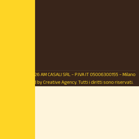
© Copyright 2026 AM CASALI SRL – P.IVA IT 05006300155 – Milano
(MI) – Powered by
Creative Agency.
Tutti i diritti sono riservati.