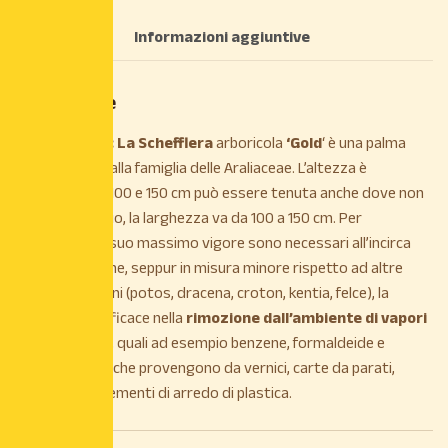
Descrizione
Informazioni aggiuntive
Descrizione
DESCRIZIONE: La Schefflera
arboricola
‘Gold
‘ è una palma
appartenente alla famiglia delle Araliaceae. L’altezza è
compresa tra 100 e 150 cm può essere tenuta anche dove non
c’è molto spazio, la larghezza va da 100 a 150 cm. Per
raggiungere il suo massimo vigore sono necessari all’incirca
10-20 anni. Infine, seppur in misura minore rispetto ad altre
piante da interni (potos, dracena, croton, kentia, felce), la
schefflera è efficace nella
rimozione dall’ambiente di vapori
chimici nocivi
, quali ad esempio benzene, formaldeide e
tricloroetilene che provengono da vernici, carte da parati,
mobili e complementi di arredo di plastica.