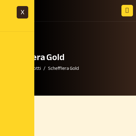
X
Schefflera Gold
Home
Prodotti
Schefflera Gold
28,00
€