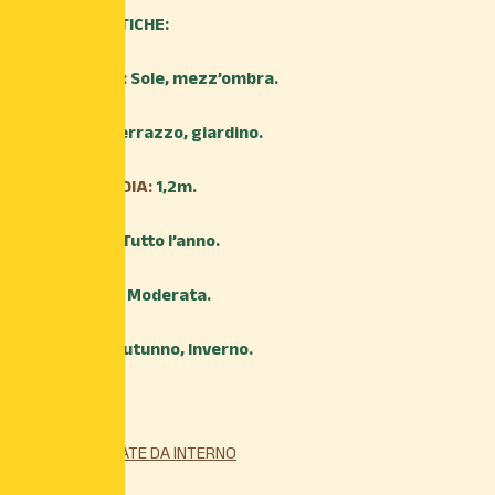
CARATTERISTICHE:
ESPOSIZIONE:
Sole, mezz’ombra.
AMBIENTE:
Terrazzo, giardino.
ALTEZZA MEDIA:
1,2m.
TRAPIANTO:
Tutto l’anno.
IRRIGAZIONE:
Moderata.
FIORITURA:
Autunno, Inverno.
Esaurito
Categoria:
PINATE DA INTERNO