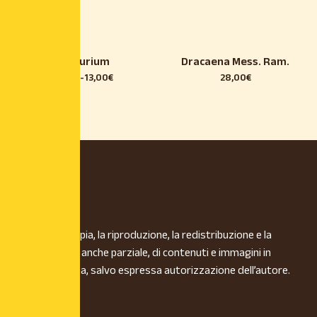
Anthurium
Dracaena Mess. Ram.
18,00
€
-
13,00
€
28,00
€
È vietata la copia, la riproduzione, la redistribuzione e la
pubblicazione, anche parziale, di contenuti e immagini in
qualsiasi forma, salvo espressa autorizzazione dell’autore.