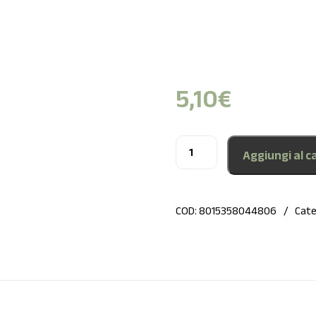
5,10
€
Aggiungi al ca
COD:
8015358044806
Cate