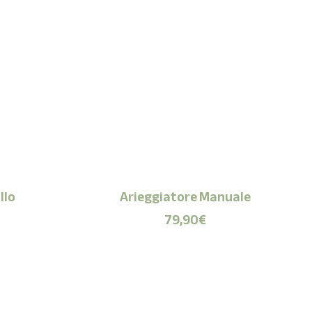
llo
Arieggiatore Manuale
79,90
€