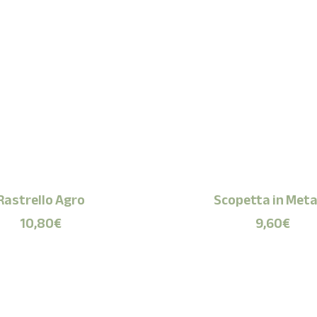
Rastrello Agro
Scopetta in Meta
10,80
€
9,60
€