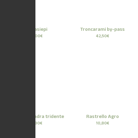
Tagliasiepi
Troncarami by-pass
40,00
€
42,50
€
Zappetta quadra tridente
Rastrello Agro
10,80
€
10,80
€