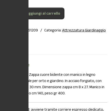
Aggiungi al carrello
COD:
8015358061209
Categoria:
Attrezzatura Giardinaggio
Descrizione
Descrizione
DESCRIZIONE:
Zappa cuore bidente con manico in legno
Verdemax. Ideale per orto e giardino. In acciaio forgiato, con
occhio tondo Ø 30 mm. Dimensione zappa cm 8 x 27. Manico in
legno di frassino cm 140, peso gr 400.
La
SPEDIZIONE
: avviene tramite corriere espresso dedicato,