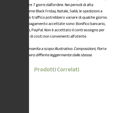
entro e non oltre 7 giorni dall’ordine. Nei periodi di alta
stagionalità, come Black Friday, Natale, Saldi, le spedizioni a
causa di intenso traffico potrebbero variare di qualche giorno.
Le modalità di pagamento accettate sono: Bonifico bancario,
Carta di credito, PayPal. Non è accettato il contrassegno per
maggiorazione di costi non convenienti all’utente.
*L’immagine è inserita a scopo illustrativo. Composizioni, fiori e
piante potrebbero differire leggermente dalle stesse.
Prodotti Correlati