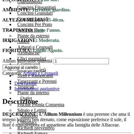
Giardinaggio
Concimi Fitosanitari
AMBIENTE:
Terrazzo, giardino.
Concimi Granulari
Concimi Liquidi
ALTEZZA MEDIA:
35-40cm.
Concimi Per Prato
TRAPIANTO:
Tutto l’anno.
Sementi Prato
Piante da esterno
IRRIGAZIONE:
Moderata.
Alberi
Arbusti e Cespugli
FIORITURA:
Luglio-Agosto.
Aromatiche
Ulivi esemplari
Allium Millenium quantità
Graminacee
Aggiungi al carrello
Rose in Varietà
Categoria:
Arbusti e Cespugli
Siepi e Rampicanti
Tapezzanti e Perenni
Descrizione
Tropicali
Informazioni aggiuntive
Piante da interno
Outlet
Descrizione
Piscine Pronta Consegna
Sdraio e Lettini
DESCRIZIONE:
L’Allium Millennium
è una perenne che ama il
Supporto
terreno leggero ben drenato, come esposizione preferisce il sole, il
Contattaci
fiore è rosa-porpora ed appartiene alla famiglia delle Alliaceae.
Richiedi preventivo
Richiedi Fattura