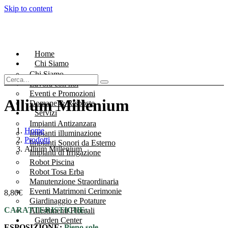
Skip to content
Home
Chi Siamo
Chi Siamo
Lavora con noi
Eventi e Promozioni
Allium Millenium
Domane & Risposte
Servizi
Impianti Antizanzara
Home
Impianti illuminazione
Prodotti
Impianti Sonori da Esterno
Allium Millenium
Impianti di Irrigazione
Robot Piscina
Robot Tosa Erba
Manutenzione Straordinaria
Eventi Matrimoni Cerimonie
8,80
€
Giardinaggio e Potature
CARATTERISTICHE:
Allestimenti Floreali
Garden Center
ESPOSIZIONE:
Pieno sole.