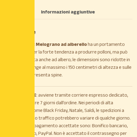
Descrizione
Informazioni aggiuntive
Descrizione
DESCRIZIONE: Melograno ad alberello
ha un portamento
cespuglioso, per la forte tendenza a produrre polloni, ma può
essere coltivata anche ad albero; le dimensioni sono ridotte in
quanto raggiunge al massimo i 150 centimetri di altezza e sulle
ramificazioni presenta spine.
La
SPEDIZIONE
: avviene tramite corriere espresso dedicato,
entro e non oltre 7 giorni dall’ordine. Nei periodi di alta
stagionalità, come Black Friday, Natale, Saldi, le spedizioni a
causa di intenso traffico potrebbero variare di qualche giorno.
Le modalità di pagamento accettate sono: Bonifico bancario,
Carta di credito, PayPal. Non è accettato il contrassegno per