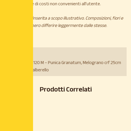
maggiorazione di costi non convenienti all’utente.
*L’immagine è inserita a scopo illustrativo. Composizioni, fiori e
piante potrebbero differire leggermente dalle stesse.
Varietà:
Vaso 45Cm h. 120 M – Punica Granatum, Melograno crf 25cm
+ vaso 45 ad alberello
Prodotti Correlati