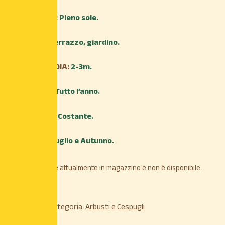
ESPOSIZIONE:
Pieno sole.
AMBIENTE:
Terrazzo, giardino.
ALTEZZA MEDIA:
2-3m.
TRAPIANTO:
Tutto l’anno.
IRRIGAZIONE:
Costante.
FIORITURA:
Luglio e Autunno.
Il prodotto non è attualmente in magazzino e non è disponibile.
COD:
N/A
Categoria:
Arbusti e Cespugli