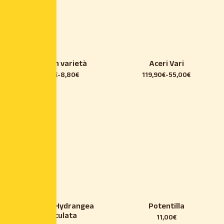
Abelia in varietà
Aceri Vari
15,40
€
-
8,80
€
119,90
€
-
55,00
€
Ortensia Hydrangea
Potentilla
Paniculata
11,00
€