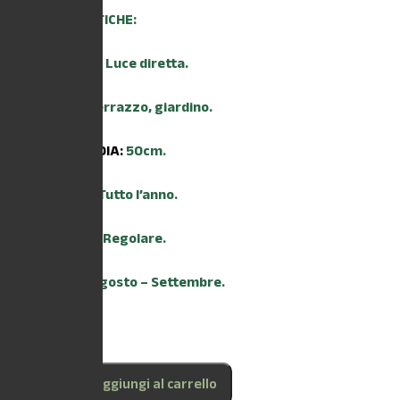
CARATTERISTICHE:
ESPOSIZIONE:
Luce diretta.
AMBIENTE:
Terrazzo, giardino.
ALTEZZA MEDIA:
50cm.
TRAPIANTO:
Tutto l’anno.
IRRIGAZIONE:
Regolare.
FIORITURA:
Agosto – Settembre.
38 disponibili
Aggiungi al carrello