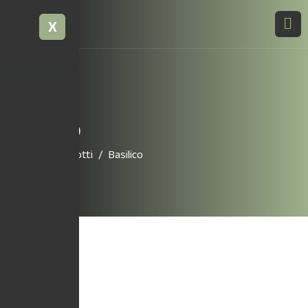
X
Basilico
Home
Prodotti
Basilico
3,50
€