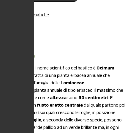
Categoria:
Aromatiche
Descrizione
Descrizione
DESCRIZIONE:
Il nome scientifico del basilico è
Ocimum
basilicum
. Si tratta di una pianta erbacea annuale che
appartiene alla famiglia delle
Lamiaceae
.
Il basilico è una pianta annuale di tipo erbaceo. Il massimo che
può raggiungere come
altezza
sono
60 centimetri
. E’
costituita da un
fusto eretto centrale
dal quale partono poi
i
rami secondari
sui quali crescono le foglie, in posizione
opposta. Le
foglie
, a seconda delle diverse specie, possono
andare da un verde pallido ad un verde brillante ma, in ogni