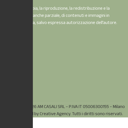
È vietata la copia, la riproduzione, la redistribuzione e la
pubblicazione, anche parziale, di contenuti e immagini in
qualsiasi forma, salvo espressa autorizzazione dell’autore.
© Copyright 2026 AM CASALI SRL – P.IVA IT 05006300155 – Milano
(MI) – Powered by
Creative Agency.
Tutti i diritti sono riservati.