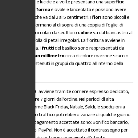
caso sono lisce e lucide e a volte presentano una superficie
bollosa. La loro
forma
è ovale e lanceolata e possono avere
una lunghezza che va dai 2 ai 5 centimetri. I
fiori
sono piccoli e
profumati e si formano al di sopra di una coppia di foglie, di
solito in mazzi circolari da sei. Il loro
colore
va dal biancastro al
rosa, in una corolla di petali irregolari. La fioritura avviene in
estate inoltrata. I
frutti
del basilico sono rappresentati da
piccoli
semi di un millimetro
circa di colore marrone scuro o
nero e sono contenuti in gruppi da quattro all’interno della
corolla.
La
SPEDIZIONE
: avviene tramite corriere espresso dedicato,
entro e non oltre 7 giorni dall’ordine. Nei periodi di alta
stagionalità, come Black Friday, Natale, Saldi, le spedizioni a
causa di intenso traffico potrebbero variare di qualche giorno.
Le modalità di pagamento accettate sono: Bonifico bancario,
Carta di credito, PayPal. Non è accettato il contrassegno per
maggiorazione di costi non convenienti all’utente.