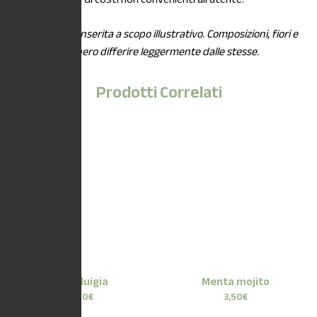
*L’immagine è inserita a scopo illustrativo. Composizioni, fiori e
piante potrebbero differire leggermente dalle stesse.
Prodotti Correlati
Erba luigia
Menta mojito
3,50
€
3,50
€