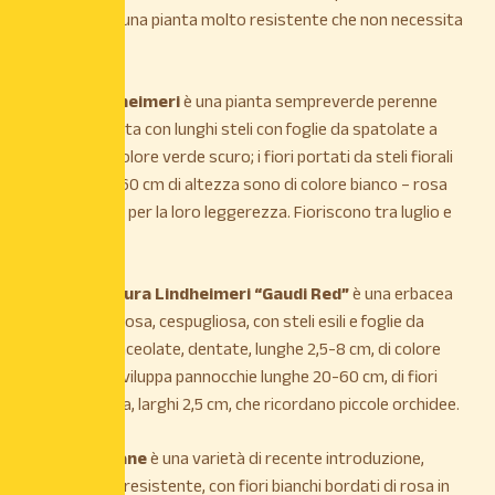
ad orchidee, è una pianta molto resistente che non necessita
di tante cure.
la
Gaura Lindheimeri
è una pianta sempreverde perenne
molto ramificata con lunghi steli con foglie da spatolate a
lanceolate di colore verde scuro; i fiori portati da steli fiorali
eretti per 50 -60 cm di altezza sono di colore bianco – rosa
molto eleganti per la loro leggerezza. Fioriscono tra luglio e
ottobre.
La pianta di
Gaura Lindheimeri “Gaudi Red”
è una erbacea
perenne cespitosa, cespugliosa, con steli esili e foglie da
spatolate a lanceolate, dentate, lunghe 2,5-8 cm, di colore
verde scuro. Sviluppa pannocchie lunghe 20-60 cm, di fiori
rosso magenta, larghi 2,5 cm, che ricordano piccole orchidee.
Gaura Rosy Jane
è una varietà di recente introduzione,
rustica, molto resistente, con fiori bianchi bordati di rosa in