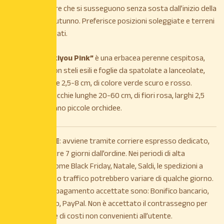
modo irregolare che si susseguono senza sosta dall’inizio della
primavera all’autunno. Preferisce posizioni soleggiate e terreni
fertili, ben drenati.
la Gaura “Siskiyou Pink”
è una erbacea perenne cespitosa,
cespugliosa, con steli esili e foglie da spatolate a lanceolate,
dentate, lunghe 2,5-8 cm, di colore verde scuro e rosso.
Sviluppa pannocchie lunghe 20-60 cm, di fiori rosa, larghi 2,5
cm, che ricordano piccole orchidee.
La
SPEDIZIONE
: avviene tramite corriere espresso dedicato,
entro e non oltre 7 giorni dall’ordine. Nei periodi di alta
stagionalità, come Black Friday, Natale, Saldi, le spedizioni a
causa di intenso traffico potrebbero variare di qualche giorno.
Le modalità di pagamento accettate sono: Bonifico bancario,
Carta di credito, PayPal. Non è accettato il contrassegno per
maggiorazione di costi non convenienti all’utente.