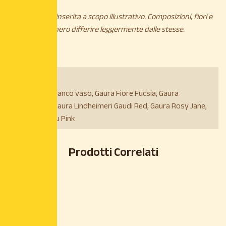
*L’immagine è inserita a scopo illustrativo. Composizioni, fiori e
piante potrebbero differire leggermente dalle stesse.
Varietà:
Gaura Fiore Bianco vaso, Gaura Fiore Fucsia, Gaura
Lindheimeri, Gaura Lindheimeri Gaudi Red, Gaura Rosy Jane,
Gaura Siskyou Pink
Prodotti Correlati