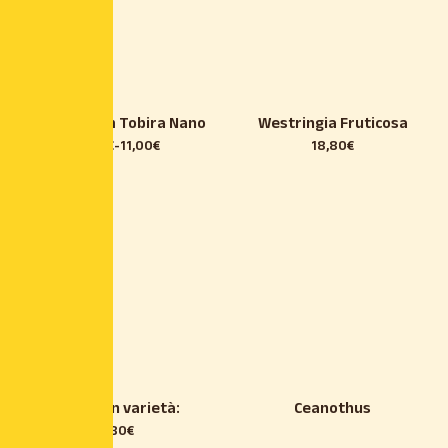
Pittosporum Tobira Nano
Westringia Fruticosa
28,50
€
-
11,00
€
18,80
€
Nepeta in varietà:
Ceanothus
8,80
€