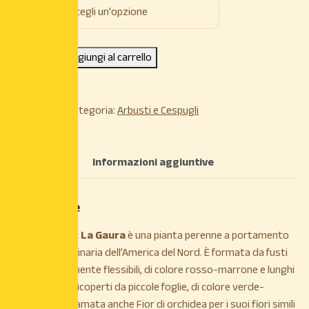
Varietà:
Aggiungi al carrello
COD:
N/A
Categoria:
Arbusti e Cespugli
Descrizione
Informazioni aggiuntive
Descrizione
DESCRIZIONE: La Gaura
è una pianta perenne a portamento
arbustivo, originaria dell’America del Nord. È formata da fusti
sottili, leggermente flessibili, di colore rosso-marrone e lunghi
circa 1 metro, ricoperti da piccole foglie, di colore verde-
rossastro. Chiamata anche Fior di orchidea per i suoi fiori simili