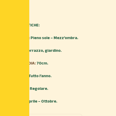
8,80
€
CARATTERISTICHE:
ESPOSIZIONE:
Pieno sole – Mezz’ombra.
AMBIENTE:
Terrazzo, giardino.
ALTEZZA MEDIA:
70cm.
TRAPIANTO:
Tutto l’anno.
IRRIGAZIONE:
Regolare.
FIORITURA:
Aprile – Ottobre.