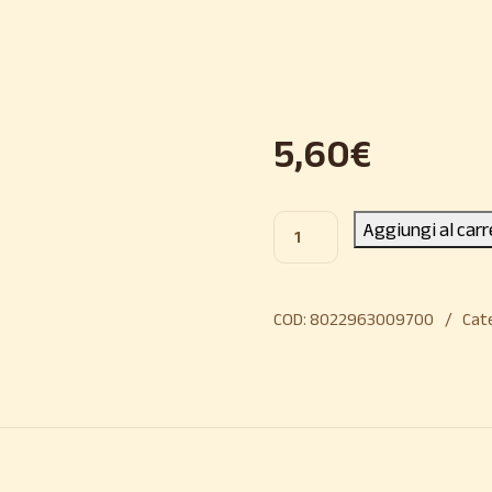
5,60
€
Aggiungi al carr
COD:
8022963009700
Cat