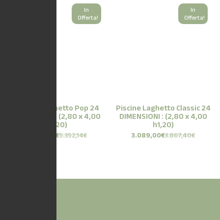
In
In
Offerta!
Offerta!
Piscine Laghetto Pop 24
Piscine Laghetto Classic 24
DIMENSIONI : (2,80 x 4,00
DIMENSIONI : (2,80 x 4,00
h1,20)
h1,20)
4.279,00
€
5.352,14
€
3.089,00
€
3.867,40
€