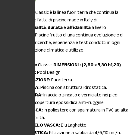
Descrizione
DESCRIZIONE:
Classic è la linea fuori terra che continua la
storia Laghetto fatta di piscine made in Italy di
riconosciuta
qualità
,
durata
e
affidabilità
a livello
internazionale. Piscine frutto di una continua evoluzione e di
oltre 45 anni di ricerche, esperienza e test condotti in ogni
genere di condizione climatica e utilizzo.
MODELLO:
Classic.
DIMENSIONI : (2,80 x 5,30 h1,20)
FAMIGLIA:
Pool Design.
INSTALLAZIONE:
Fuoriterra.
TIPOLOGIA:
Piscina con struttura idrostatica.
STRUTTURA:
In acciaio zincato e verniciato nei piedi
vasca con copertura epossidica anti-ruggine.
TELO VASCA:
In poliestere con spalmatura in PVC ad alta
impermeabilità.
COLORI TELO VASCA:
Blu Laghetto.
IMPIANTISTICA:
Filtrazione a sabbia da 4/6/10 mc/h.