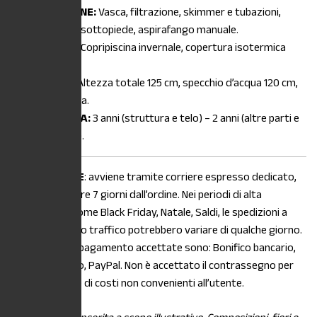
DOTAZIONE:
Vasca, filtrazione, skimmer e tubazioni,
tavolette sottopiede, aspirafango manuale.
OPZIONI:
Copripiscina invernale, copertura isotermica
estiva.
MISURE:
Altezza totale 125 cm, specchio d’acqua 120 cm,
vedi tabella.
GARANZIA:
3 anni (struttura e telo) – 2 anni (altre parti e
accessori).
La
SPEDIZIONE
: avviene tramite corriere espresso dedicato,
entro e non oltre 7 giorni dall’ordine. Nei periodi di alta
stagionalità, come Black Friday, Natale, Saldi, le spedizioni a
causa di intenso traffico potrebbero variare di qualche giorno.
Le modalità di pagamento accettate sono: Bonifico bancario,
Carta di credito, PayPal. Non è accettato il contrassegno per
maggiorazione di costi non convenienti all’utente.