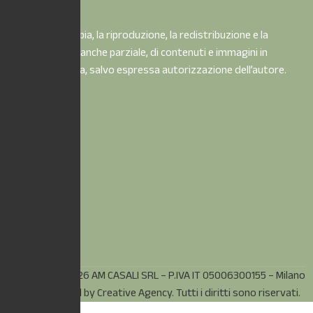
È vietata la copia, la riproduzione, la redistribuzione e la
pubblicazione, anche parziale, di contenuti e immagini in
qualsiasi forma, salvo espressa autorizzazione dell’autore.
© Copyright 2026 AM CASALI SRL – P.IVA IT 05006300155 – Milano
(MI) – Powered by
Creative Agency.
Tutti i diritti sono riservati.