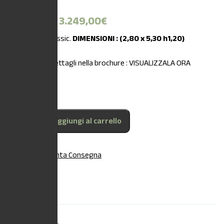
Offerta!
4.065,04
€
3.249,00
€
MODELLO:
Classic.
DIMENSIONI : (2,80 x 5,30 h1,20)
Scopri tutti i dettagli nella brochure :
VISUALIZZALA ORA
Aggiungi al carrello
Categoria:
Pronta Consegna
Descrizione