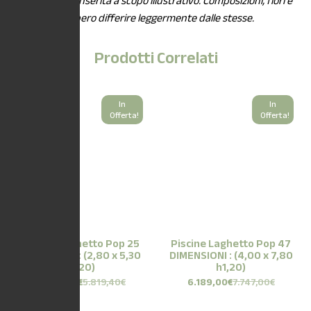
*L’immagine è inserita a scopo illustrativo. Composizioni, fiori e
piante potrebbero differire leggermente dalle stesse.
Prodotti Correlati
In
In
Offerta!
Offerta!
Piscine Laghetto Pop 25
Piscine Laghetto Pop 47
DIMENSIONI : (2,80 x 5,30
DIMENSIONI : (4,00 x 7,80
h1,20)
h1,20)
4.649,00
€
5.819,40
€
6.189,00
€
7.747,00
€