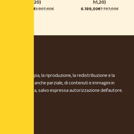
h1,20)
h1,20)
3.089,00
€
3.867,40
€
6.189,00
€
7.747,00
€
È vietata la copia, la riproduzione, la redistribuzione e la
pubblicazione, anche parziale, di contenuti e immagini in
qualsiasi forma, salvo espressa autorizzazione dell’autore.