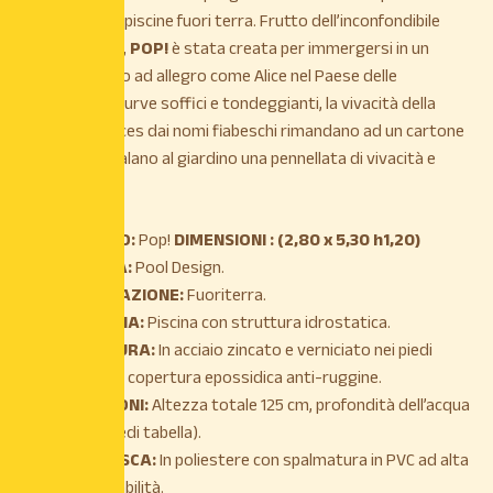
mondiale delle piscine fuori terra. Frutto dell’inconfondibile
design italiano,
POP!
è stata creata per immergersi in un
sogno colorato ad allegro come Alice nel Paese delle
Meraviglie. Le curve soffici e tondeggianti, la vivacità della
forma, le nuances dai nomi fiabeschi rimandano ad un cartone
animato e regalano al giardino una pennellata di vivacità e
freschezza.
MODELLO:
Pop!
DIMENSIONI : (2,80 x 5,30 h1,20)
FAMIGLIA:
Pool Design.
INSTALLAZIONE:
Fuoriterra.
TIPOLOGIA:
Piscina con struttura idrostatica.
STRUTTURA:
In acciaio zincato e verniciato nei piedi
vasca con copertura epossidica anti-ruggine.
DIMENSIONI:
Altezza totale 125 cm, profondità dell’acqua
120 cm (vedi tabella).
TELO VASCA:
In poliestere con spalmatura in PVC ad alta
impermeabilità.