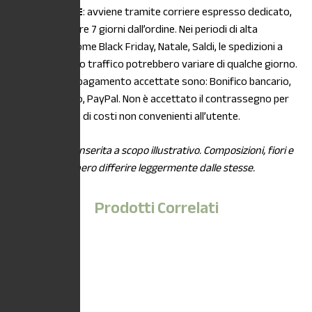
La
SPEDIZIONE
: avviene tramite corriere espresso dedicato,
entro e non oltre 7 giorni dall’ordine. Nei periodi di alta
stagionalità, come Black Friday, Natale, Saldi, le spedizioni a
causa di intenso traffico potrebbero variare di qualche giorno.
Le modalità di pagamento accettate sono: Bonifico bancario,
Carta di credito, PayPal. Non è accettato il contrassegno per
maggiorazione di costi non convenienti all’utente.
*L’immagine è inserita a scopo illustrativo. Composizioni, fiori e
piante potrebbero differire leggermente dalle stesse.
Prodotti Correlati