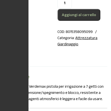
Aggiungi al carrello
COD:
8015358095099
Categoria:
Attrezzatura
Giardinaggio
Descrizione
Descrizione
DESCRIZIONE:
Verdemax pistola per irrigazione a 7 getti con
pulsante di accensione/spegnimento e blocco, resistente a
urti, raggi UV e agenti atmosferici è leggera e facile da usare.