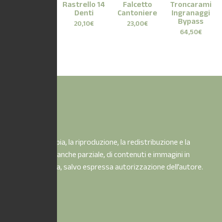
Rastrello
Rastrello 14
Falcetto
Troncarami
Denti
Cantoniere
Ingranaggi
9,60
€
Bypass
20,10
€
23,00
€
64,50
€
È vietata la copia, la riproduzione, la redistribuzione e la
pubblicazione, anche parziale, di contenuti e immagini in
qualsiasi forma, salvo espressa autorizzazione dell’autore.