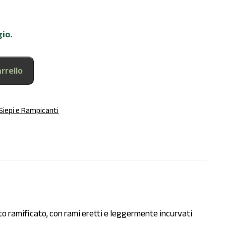
gio.
rrello
Siepi e Rampicanti
o ramificato, con rami eretti e leggermente incurvati