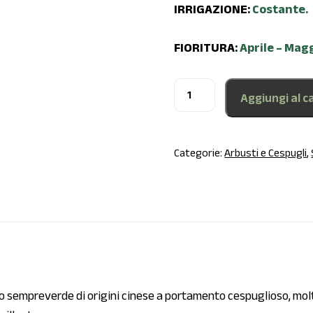
IRRIGAZIONE:
Costante.
FIORITURA:
Aprile – Mag
Aggiungi al ca
Categorie:
Arbusti e Cespugli
,
o sempreverde di origini cinese a portamento cespuglioso, molt