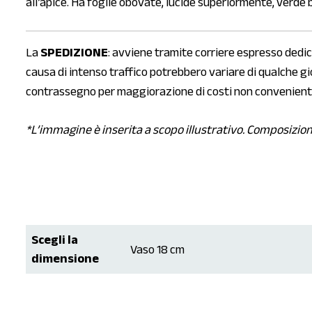
all’apice. Ha foglie obovate, lucide superiormente, verde b
La
SPEDIZIONE
: avviene tramite corriere espresso dedicat
causa di intenso traffico potrebbero variare di qualche gi
contrassegno per maggiorazione di costi non convenienti
*L’immagine è inserita a scopo illustrativo. Composizion
Scegli la
Vaso 18 cm
dimensione