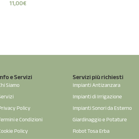
11,00
€
Info e Servizi
Servizi più richiesti
Chi Siamo
Impianti Antizanzara
Servizi
Impianti di Irrigazione
Privacy Policy
Impianti Sonori da Esterno
Termini e Condizioni
Giardinaggio e Potature
Cookie Policy
Robot Tosa Erba