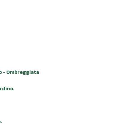
o – Ombreggiata
rdino.
.