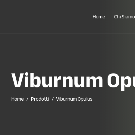
Home
Chi Siamo
Viburnum Op
Home
Prodotti
Viburnum Opulus