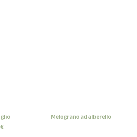
glio
Melograno ad alberello
0
€