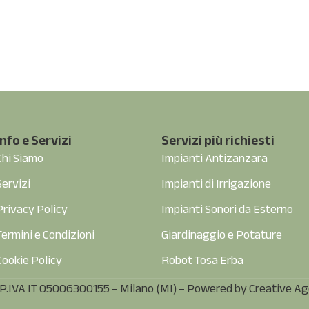
Info e Servizi
Servizi più richiesti
Chi Siamo
Impianti Antizanzara
Servizi
Impianti di Irrigazione
Privacy Policy
Impianti Sonori da Esterno
Termini e Condizioni
Giardinaggio e Potature
Cookie Policy
Robot Tosa Erba
P.IVA IT 05006300155 – Milano (MI) – Powered by
Creative Ag