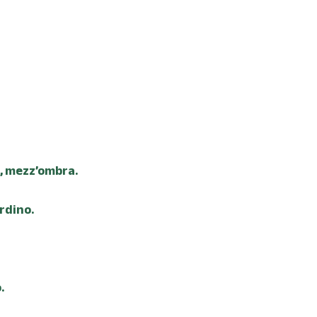
e, mezz’ombra.
rdino.
.