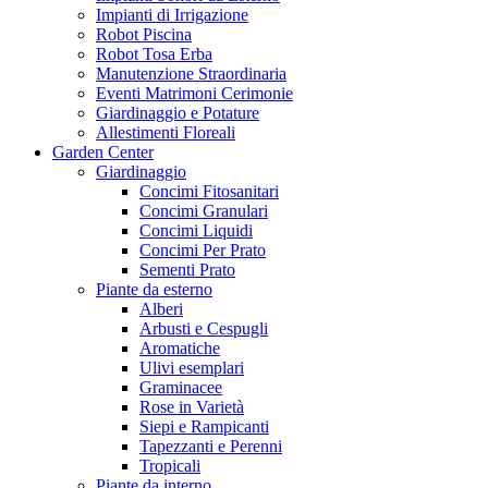
Impianti di Irrigazione
Robot Piscina
Robot Tosa Erba
Manutenzione Straordinaria
Eventi Matrimoni Cerimonie
Giardinaggio e Potature
Allestimenti Floreali
Garden Center
Giardinaggio
Concimi Fitosanitari
Concimi Granulari
Concimi Liquidi
Concimi Per Prato
Sementi Prato
Piante da esterno
Alberi
Arbusti e Cespugli
Aromatiche
Ulivi esemplari
Graminacee
Rose in Varietà
Siepi e Rampicanti
Tapezzanti e Perenni
Tropicali
Piante da interno