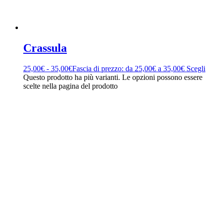
Crassula
25,00
€
-
35,00
€
Fascia di prezzo: da 25,00€ a 35,00€
Scegli
Questo prodotto ha più varianti. Le opzioni possono essere
scelte nella pagina del prodotto