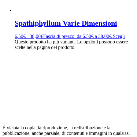
Spathiphyllum Varie Dimensioni
6,50
€
-
38,00
€
Fascia di prezzo: da 6,50€ a 38,00€
Scegli
Questo prodotto ha più varianti. Le opzioni possono essere
scelte nella pagina del prodotto
È vietata la copia, la riproduzione, la redistribuzione e la
pubblicazione, anche parziale, di contenuti e immagini in qualsiasi