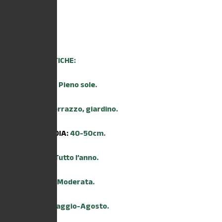
8,80
€
CARATTERISTICHE:
ESPOSIZIONE:
Pieno sole.
AMBIENTE:
Terrazzo, giardino.
ALTEZZA MEDIA:
40-50cm.
TRAPIANTO:
Tutto l’anno.
IRRIGAZIONE:
Moderata.
FIORITURA:
Maggio-Agosto.