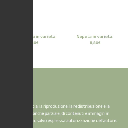
Cornus Alba in varietà
Nepeta in varietà:
8,80
€
8,80
€
È vietata la copia, la riproduzione, la redistribuzione e la
pubblicazione, anche parziale, di contenuti e immagini in
qualsiasi forma, salvo espressa autorizzazione dell’autore.