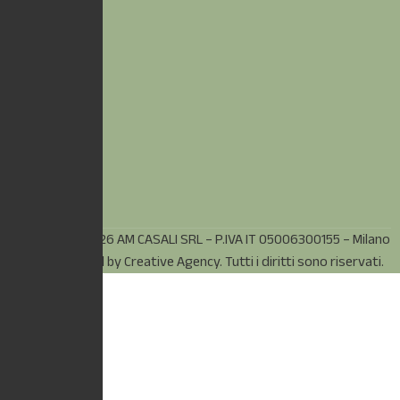
© Copyright 2026 AM CASALI SRL – P.IVA IT 05006300155 – Milano
(MI) – Powered by
Creative Agency.
Tutti i diritti sono riservati.