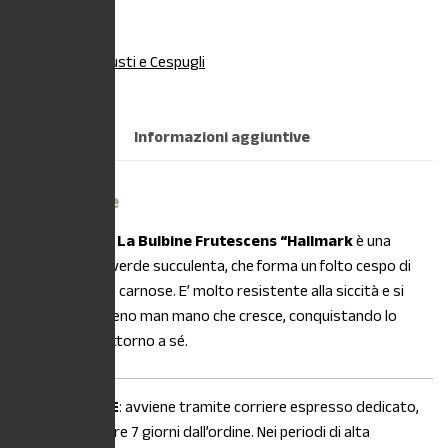
Esaurito
Categoria:
Arbusti e Cespugli
Descrizione
Informazioni aggiuntive
Descrizione
DESCRIZIONE:
La Bulbine Frutescens “Hallmark
è una
pianta sempreverde succulenta, che forma un folto cespo di
foglie strette e carnose. E’ molto resistente alla siccità e si
allarga sul terreno man mano che cresce, conquistando lo
spazio libero attorno a sé.
La
SPEDIZIONE
: avviene tramite corriere espresso dedicato,
entro e non oltre 7 giorni dall’ordine. Nei periodi di alta