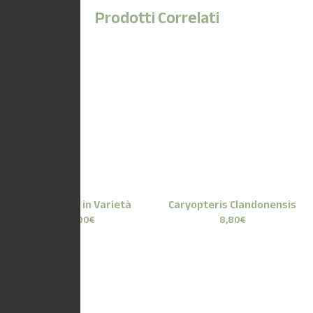
Prodotti Correlati
Escallonia in Varietà
Caryopteris Clandonensis
11,00
€
8,80
€