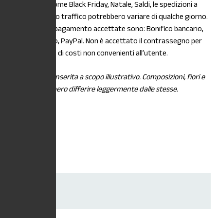
stagionalità, come Black Friday, Natale, Saldi, le spedizioni a
causa di intenso traffico potrebbero variare di qualche giorno.
Le modalità di pagamento accettate sono: Bonifico bancario,
Carta di credito, PayPal. Non è accettato il contrassegno per
maggiorazione di costi non convenienti all’utente.
*L’immagine è inserita a scopo illustrativo. Composizioni, fiori e
piante potrebbero differire leggermente dalle stesse.
Dimensioni
Vaso 18cm