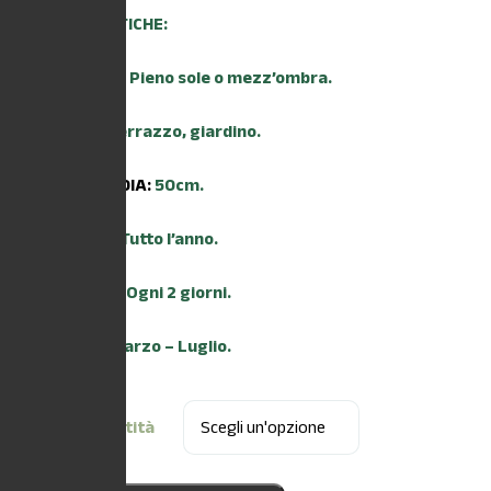
CARATTERISTICHE:
ESPOSIZIONE:
Pieno sole o mezz’ombra.
AMBIENTE:
Terrazzo, giardino.
ALTEZZA MEDIA:
50cm.
TRAPIANTO:
Tutto l’anno.
IRRIGAZIONE:
Ogni 2 giorni.
FIORITURA:
Marzo – Luglio.
Scegli la quantità