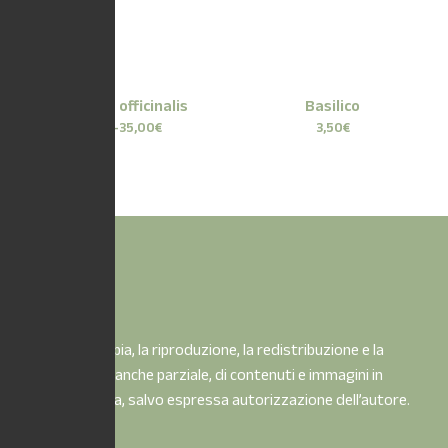
Lavandula officinalis
Basilico
49,00
€
-
35,00
€
3,50
€
È vietata la copia, la riproduzione, la redistribuzione e la
pubblicazione, anche parziale, di contenuti e immagini in
qualsiasi forma, salvo espressa autorizzazione dell’autore.