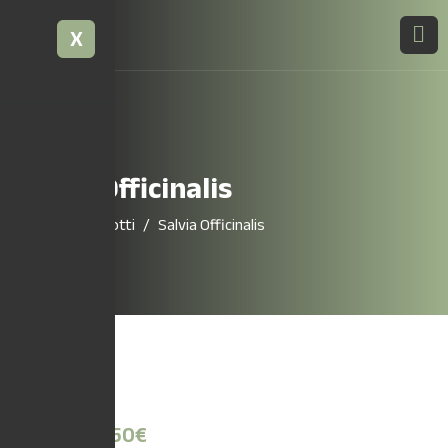
X
Salvia Officinalis
Home
Prodotti
Salvia Officinalis
3,50
€
-
14,50
€