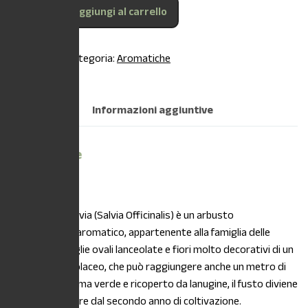
Aggiungi al carrello
COD:
N/A
Categoria:
Aromatiche
Descrizione
Informazioni aggiuntive
Descrizione
DESCRIZIONE:
PIANTA:
La Salvia (Salvia Officinalis) è un arbusto
sempreverde, aromatico, appartenente alla famiglia delle
Labiate con foglie ovali lanceolate e fiori molto decorativi di un
bel azzurro-violaceo, che può raggiungere anche un metro di
altezza: dapprima verde e ricoperto da lanugine, il fusto diviene
legnoso a partire dal secondo anno di coltivazione.