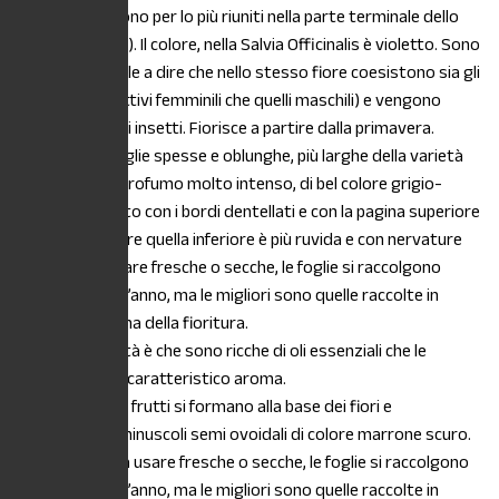
FIORE:
I fiori sono per lo più riuniti nella parte terminale dello
stelo (spicastri). Il colore, nella Salvia Officinalis è violetto. Sono
ermafroditi (vale a dire che nello stesso fiore coesistono sia gli
organi riproduttivi femminili che quelli maschili) e vengono
impollinati dagli insetti. Fiorisce a partire dalla primavera.
FOGLIA:
Ha foglie spesse e oblunghe, più larghe della varietà
lavandulifolia, profumo molto intenso, di bel colore grigio-
verde argentato con i bordi dentellati e con la pagina superiore
vellutata mentre quella inferiore è più ruvida e con nervature
evidenti. Da usare fresche o secche, le foglie si raccolgono
durante tutto l’anno, ma le migliori sono quelle raccolte in
primavera, prima della fioritura.
Una particolarità è che sono ricche di oli essenziali che le
conferiscono il caratteristico aroma.
FRUTTO:
I suoi frutti si formano alla base dei fiori e
contengono i minuscoli semi ovoidali di colore marrone scuro.
RACCOLTA:
Da usare fresche o secche, le foglie si raccolgono
durante tutto l’anno, ma le migliori sono quelle raccolte in