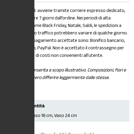
La
SPEDIZIONE
: avviene tramite corriere espresso dedicato,
entro e non oltre 7 giorni dall’ordine. Nei periodi di alta
stagionalità, come Black Friday, Natale, Saldi, le spedizioni a
causa di intenso traffico potrebbero variare di qualche giorno.
Le modalità di pagamento accettate sono: Bonifico bancario,
Carta di credito, PayPal. Non è accettato il contrassegno per
maggiorazione di costi non convenienti all’utente.
*L’immagine è inserita a scopo illustrativo. Composizioni, fiori e
piante potrebbero differire leggermente dalle stesse.
Scegli la quantità
Vaso 14 cm, Vaso 18 cm, Vaso 24 cm