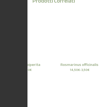
Prodotti Correlati
Menta piperita
Rosmarinus officinalis
3,50
€
14,50
€
-
3,50
€