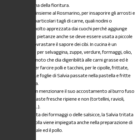
primavera, prima della fioritura.
USO:
E’ usata, insieme al Rosmarino, per insaporire gli arrosti e
aromatizzare particolari tagli di carne, quali nodini o
scaloppine. E’ molto apprezzata dai cuochi perché aggiunge
sapore a molte pietanze anche se deve essere usata a piccole
dosi per non sovrastare il sapore dei cibi. In cucina è un
aromatizzante per selvaggina, zuppe, verdure, formaggi, olio,
burro, aceto; è noto che dia digeribilità alle carni grasse ed è
usata inoltre per farcire polli e tacchini, per le cipolle, frittate,
pane, focacce. Le foglie di Salvia passate nella pastella e fritte
sono una delizia.
Infine, come non menzionare il suo accostamento al burro fuso
per condire le paste fresche ripiene e non (tortellini, ravioli,
gnocchetti, ecc..).
Usata nella pasta dei formaggi o delle salsicce, la Salvia tritata
insieme alla cipolla viene impiegata anche nella preparazione di
ripieni per il maiale ed il pollo.